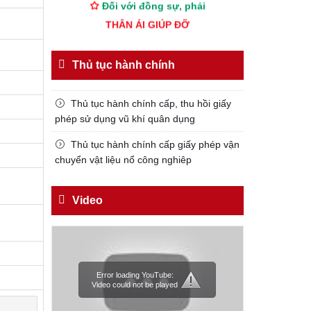
THÂN ÁI GIÚP ĐỠ
Đối với chính phủ, phải
TUYỆT ĐỐI TRUNG THÀNH
Thủ tục hành chính
Đối với nhân dân, phải
KÍNH TRỌNG LỄ PHÉP
Thủ tục hành chính cấp, thu hồi giấy
phép sử dụng vũ khí quân dụng
Đối với công việc, phải
TẬN TỤY
Thủ tục hành chính cấp giấy phép vận
chuyển vật liệu nổ công nghiêp
Đối với địch, phải
CƯƠNG QUYẾT, KHÔN KHÉO
Video
Trích thư Chủ tịch Hồ Chí Minh
gửi Công an Khu XII,
ngày 11 tháng 3 năm 1948.
Error loading YouTube:
Video could not be played