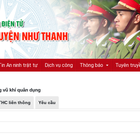
Tin An ninh trật tự
Dịch vụ công
Thông báo
Tuyên truy
g vũ khí quân dụng
Tuyển sinh, tuyển dụng
THC liên thông
Yêu cầu
Quyết định truy nã
Quyết định đình nã
Tìm chủ sở hữu