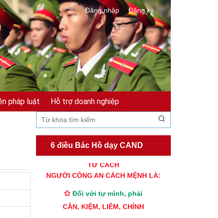
Đăng nhập
Đăng ký
ền pháp luật
Hỗ trợ doanh nghiệp
6 điều Bác Hồ dạy CAND
TƯ CÁCH
NGƯỜI CÔNG AN CÁCH MỆNH LÀ:
Đối với tự mình, phải
CẦN, KIỆM, LIÊM, CHÍNH
Đối với đồng sự, phải