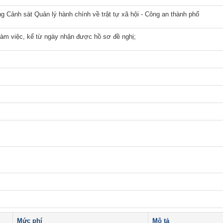
Tìm tung tích nạn nhân
ng Cảnh sát Quản lý hành chính về trật tự xã hội - Công an thành phố
Tin tức từ UBND tỉnh
làm việc, kể từ ngày nhận được hồ sơ đề nghị;
Thông báo từ UBND tỉnh
Mức phí
Mô tả