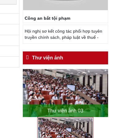
Công an bắt tội phạm
Hội nghị sơ kết công tác phối hợp tuyên
truyền chính sách, pháp luật về thuế -
Thư viện ảnh
o
Thư viện ảnh 03
Th