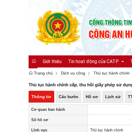
Giới thiệu
Tin hoạt động của CATP
Trang chủ
Dịch vụ công
Thủ tục hành chính
Thủ tục hành chính cấp, thu hồi giấy phép sử dụn
Tin tức từ Công an tỉnh
Thông tin
Các bước
Hồ sơ
Lịch sử
T
Hoạt động của CATP
Cơ quan ban hành
Vì an ninh tổ quốc
Số hồ sơ
Cải cách hành chính
Lĩnh vực
Thủ tục hành chính