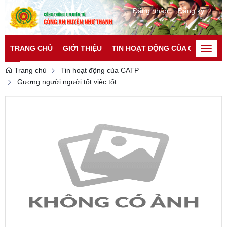
Đăng nhập
Đăng ký
TRANG CHỦ
GIỚI THIỆU
TIN HOẠT ĐỘNG CỦA CATP
TI
Toggle
naviga
Trang chủ
Tin hoạt động của CATP
Gương người người tốt việc tốt