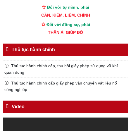
Đối với tự mình, phải
CẦN, KIỆM, LIÊM, CHÍNH
Đối với đồng sự, phải
THÂN ÁI GIÚP ĐỠ
Đối với chính phủ, phải
TUYỆT ĐỐI TRUNG THÀNH
Thủ tục hành chính
Đối với nhân dân, phải
KÍNH TRỌNG LỄ PHÉP
Thủ tục hành chính cấp, thu hồi giấy phép sử dụng vũ khí
quân dụng
Đối với công việc, phải
TẬN TỤY
Thủ tục hành chính cấp giấy phép vận chuyển vật liệu nổ
công nghiêp
Đối với địch, phải
CƯƠNG QUYẾT, KHÔN KHÉO
Video
Trích thư Chủ tịch Hồ Chí Minh
gửi Công an Khu XII,
ngày 11 tháng 3 năm 1948.