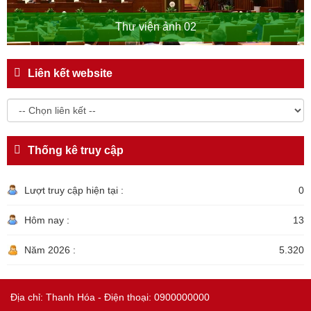
Thư viện ảnh 02
Liên kết website
Thống kê truy cập
Lượt truy cập hiện tại :
0
Hôm nay :
13
Năm 2026 :
5.320
Địa chỉ: Thanh Hóa - Điện thoại: 0900000000