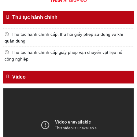
Đối với chính phủ, phải
TUYỆT ĐỐI TRUNG THÀNH
Thủ tục hành chính
Đối với nhân dân, phải
Thủ tục hành chính cấp, thu hồi giấy phép sử dụng vũ khí
KÍNH TRỌNG LỄ PHÉP
quân dụng
Đối với công việc, phải
Thủ tục hành chính cấp giấy phép vận chuyển vật liệu nổ
TẬN TỤY
công nghiêp
Đối với địch, phải
CƯƠNG QUYẾT, KHÔN KHÉO
Video
Trích thư Chủ tịch Hồ Chí Minh
gửi Công an Khu XII,
ngày 11 tháng 3 năm 1948.