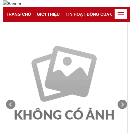
Đăng nhập
Đăng ký
TRANG CHỦ
GIỚI THIỆU
TIN HOẠT ĐỘNG CỦA CATP
TI
Toggle
naviga