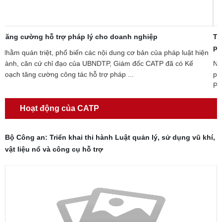
Tuyên truyền pháp luật cho phạm nhân đang chấp hành hình
L
phạt tù tại Trại tạm giam Công an
n
n
Ngày 25/10/2016, Công an thành phố tổ chức buổi tuyên truyền
T
pháp luật cho hơn 50 phạm nhân đang chấp hành hình phạt tù tại
b
Phân trại cải tạo quản lý phạm nhân ...
n
Hoạt động của CATP
Bộ Công an: Triển khai thi hành Luật quản lý, sử dụng vũ khí,
vật liệu nổ và công cụ hỗ trợ