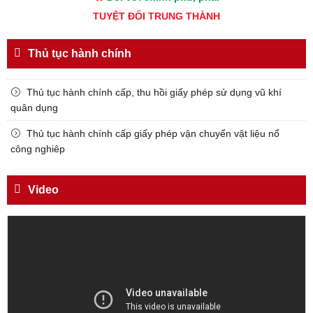
TUYỆT ĐỐI TRUNG THÀNH
Đối với nhân dân, phải
KÍNH TRỌNG LỄ PHÉP
Thủ tục hành chính
Đối với công việc, phải
TẬN TỤY
Thủ tục hành chính cấp, thu hồi giấy phép sử dụng vũ khí
quân dụng
Đối với địch, phải
CƯƠNG QUYẾT, KHÔN KHÉO
Thủ tục hành chính cấp giấy phép vận chuyển vật liệu nổ
công nghiêp
Trích thư Chủ tịch Hồ Chí Minh
gửi Công an Khu XII,
ngày 11 tháng 3 năm 1948.
Video