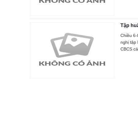
Tập huấ
Chiều 6-
nghị tập
CBCS các