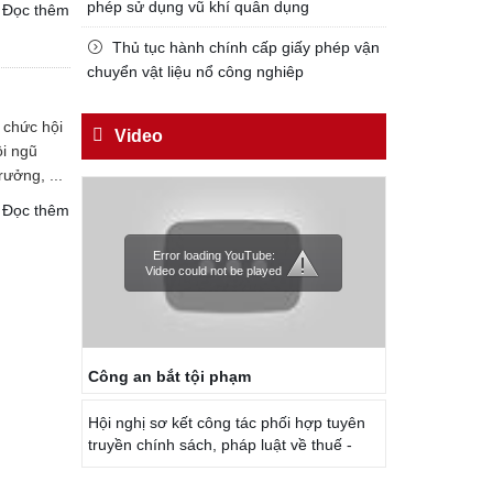
Đối với công việc, phải
phép sử dụng vũ khí quân dụng
Đọc thêm
TẬN TỤY
Thủ tục hành chính cấp giấy phép vận
Đối với địch, phải
chuyển vật liệu nổ công nghiêp
CƯƠNG QUYẾT, KHÔN KHÉO
 chức hội
Trích thư Chủ tịch Hồ Chí Minh
Video
ội ngũ
gửi Công an Khu XII,
ưởng, ...
ngày 11 tháng 3 năm 1948.
Đọc thêm
Error loading YouTube:
Video could not be played
Công an bắt tội phạm
Hội nghị sơ kết công tác phối hợp tuyên
truyền chính sách, pháp luật về thuế -