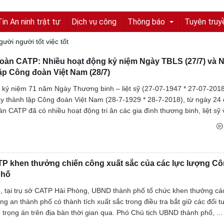
Tin An ninh trật tự
Dịch vụ công
Thông báo
Tuyên truy
ời người tốt việc tốt
oàn CATP: Nhiều hoạt động kỷ niệm Ngày TBLS (27/7) và 
Tuyển sinh, tuyển dụng
ập Công đoàn Việt Nam (28/7)
Quyết định truy nã
 kỷ niệm 71 năm Ngày Thương binh – liệt sỹ (27-07-1947 * 27-07-2018
 thành lập Công đoàn Việt Nam (28-7-1929 * 28-7-2018), từ ngày 24 
Quyết định đình nã
n CATP đã có nhiều hoạt động tri ân các gia đình thương binh, liệt sỹ v
Tìm chủ sở hữu
Tìm tung tích nạn nhân
P khen thưởng chiến công xuất sắc của các lực lượng Cô
Tin tức từ UBND tỉnh
phố
Thông báo từ UBND tỉnh
, tại trụ sở CATP Hải Phòng, UBND thành phố tổ chức khen thưởng cá
ng an thành phố có thành tích xuất sắc trong điều tra bắt giữ các đối 
ụ trọng án trên địa bàn thời gian qua. Phó Chủ tịch UBND thành phố, ...