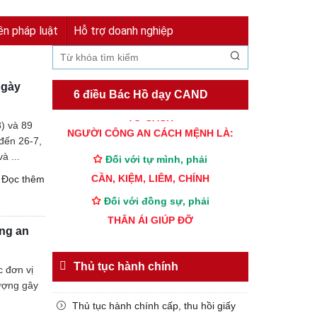
Đăng nhập
Đăng ký
ền pháp luật
Hỗ trợ doanh nghiệp
Ngày
6 điều Bác Hồ dạy CAND
TƯ CÁCH
) và 89
NGƯỜI CÔNG AN CÁCH MỆNH LÀ:
đến 26-7,
Đối với tự mình, phải
à ...
CẦN, KIỆM, LIÊM, CHÍNH
Đọc thêm
Đối với đồng sự, phải
THÂN ÁI GIÚP ĐỠ
ng an
Đối với chính phủ, phải
TUYỆT ĐỐI TRUNG THÀNH
Thủ tục hành chính
c đơn vị
Đối với nhân dân, phải
tượng gây
KÍNH TRỌNG LỄ PHÉP
Thủ tục hành chính cấp, thu hồi giấy