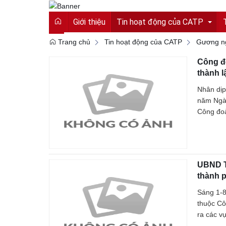
Giới thiệu
Tin hoạt động của CATP
Trang chủ
Tin hoạt động của CATP
Gương ngư
Công đ
Tin tức từ Công an tỉnh
thành l
Hoạt động của CATP
Nhân dịp
năm Ngày
Vì an ninh tổ quốc
Công đoà
Cải cách hành chính
An toàn giao thông
UBND T
Gương người người tốt việc tốt
thành 
Sáng 1-8
thuộc Cô
ra các v