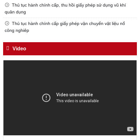
Thủ tục hành chính cấp, thu hồi giấy phép sử dụng vũ khí
CƯƠNG QUYẾT, KHÔN KHÉO
quân dụng
Trích thư Chủ tịch Hồ Chí Minh
gửi Công an Khu XII,
Thủ tục hành chính cấp giấy phép vận chuyển vật liệu nổ
ngày 11 tháng 3 năm 1948.
công nghiêp
Video