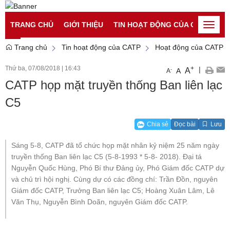
Đăng nhập
Đăng ký
TRANG CHỦ
GIỚI THIỆU
TIN HOẠT ĐỘNG CỦA CATP
TI
Toggle
naviga
Trang chủ
Tin hoạt động của CATP
Hoạt động của CATP
Thứ ba, 07/08/2018
|
16:43
+
|
A
-
A
A
CATP họp mặt truyền thống Ban liên lạc
C5
Chia sẻ
Đọc bài
Lưu
Sáng 5-8, CATP đã tổ chức họp mặt nhân kỷ niệm 25 năm ngày
truyền thống Ban liên lạc C5 (5-8-1993 * 5-8- 2018). Đại tá
Nguyễn Quốc Hùng, Phó Bí thư Đảng ủy, Phó Giám đốc CATP dự
và chủ trì hội nghị. Cùng dự có các đồng chí: Trần Đồn, nguyên
Giám đốc CATP, Trưởng Ban liên lạc C5; Hoàng Xuân Lâm, Lê
Văn Thụ, Nguyễn Bình Doãn, nguyên Giám đốc CATP.