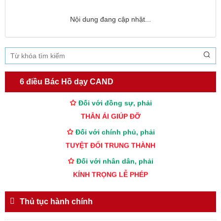
Nội dung đang cập nhật...
TƯ CÁCH
NGƯỜI CÔNG AN CÁCH MỆNH LÀ:
Đối với tự mình, phải
6 điều Bác Hồ dạy CAND
CẦN, KIỆM, LIÊM, CHÍNH
Đối với đồng sự, phải
THÂN ÁI GIÚP ĐỠ
Đối với chính phủ, phải
TUYỆT ĐỐI TRUNG THÀNH
Đối với nhân dân, phải
KÍNH TRỌNG LỄ PHÉP
Đối với công việc, phải
TẬN TỤY
Thủ tục hành chính
Đối với địch, phải