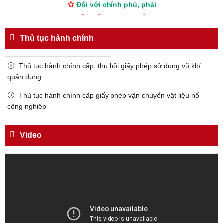
TUYỆT ĐỐI TRUNG THÀNH
Đối với nhân dân, phải
Thủ tục hành chính
KÍNH TRỌNG LỄ PHÉP
Đối với công việc, phải
Thủ tục hành chính cấp, thu hồi giấy phép sử dụng vũ khí
TẬN TỤY
quân dụng
Đối với địch, phải
Thủ tục hành chính cấp giấy phép vận chuyển vật liệu nổ
CƯƠNG QUYẾT, KHÔN KHÉO
công nghiêp
Trích thư Chủ tịch Hồ Chí Minh
gửi Công an Khu XII,
Video
ngày 11 tháng 3 năm 1948.