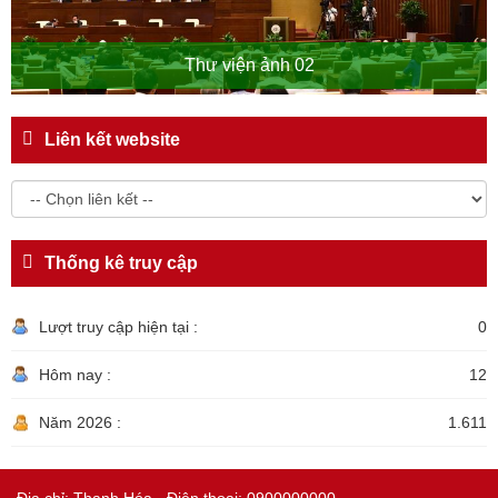
Thư viện ảnh 02
Liên kết website
Thống kê truy cập
Lượt truy cập hiện tại :
0
Hôm nay :
12
Năm 2026 :
1.611
Địa chỉ: Thanh Hóa - Điện thoại: 0900000000