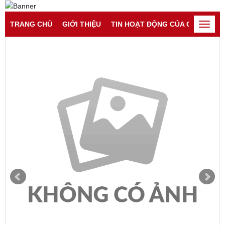
Đăng nhập
Đăng ký
TRANG CHỦ
GIỚI THIỆU
TIN HOẠT ĐỘNG CỦA CATP
TI
Toggle
naviga