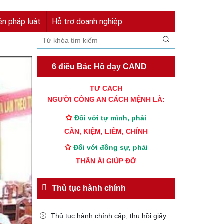
Đăng nhập
Đăng ký
ền pháp luật
Hỗ trợ doanh nghiệp
6 điều Bác Hồ dạy CAND
TƯ CÁCH
NGƯỜI CÔNG AN CÁCH MỆNH LÀ:
Đối với tự mình, phải
CẦN, KIỆM, LIÊM, CHÍNH
Đối với đồng sự, phải
THÂN ÁI GIÚP ĐỠ
Đối với chính phủ, phải
TUYỆT ĐỐI TRUNG THÀNH
Thủ tục hành chính
Đối với nhân dân, phải
KÍNH TRỌNG LỄ PHÉP
Thủ tục hành chính cấp, thu hồi giấy