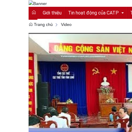
Giới thiệu
Tin hoạt động của CATP
Trang chủ
Video
Tin tức từ Công an tỉnh
Hoạt động của CATP
Vì an ninh tổ quốc
Cải cách hành chính
An toàn giao thông
Gương người người tốt việc tốt