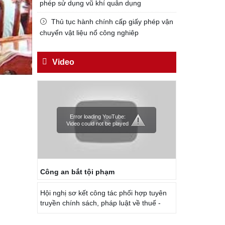
phép sử dụng vũ khí quân dụng
Đối với công việc, phải
TẬN TỤY
Thủ tục hành chính cấp giấy phép vận
chuyển vật liệu nổ công nghiêp
Đối với địch, phải
CƯƠNG QUYẾT, KHÔN KHÉO
Video
Trích thư Chủ tịch Hồ Chí Minh
gửi Công an Khu XII,
ngày 11 tháng 3 năm 1948.
Error loading YouTube:
Video could not be played
Công an bắt tội phạm
Hội nghị sơ kết công tác phối hợp tuyên
truyền chính sách, pháp luật về thuế -