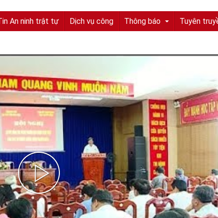
Tin An ninh trật tự
Dịch vụ công
Thông báo
Tuyên truy
Tuyển sinh, tuyển dụng
Quyết định truy nã
Quyết định đình nã
Tìm chủ sở hữu
Tìm tung tích nạn nhân
Tin tức từ UBND tỉnh
Thông báo từ UBND tỉnh
Play