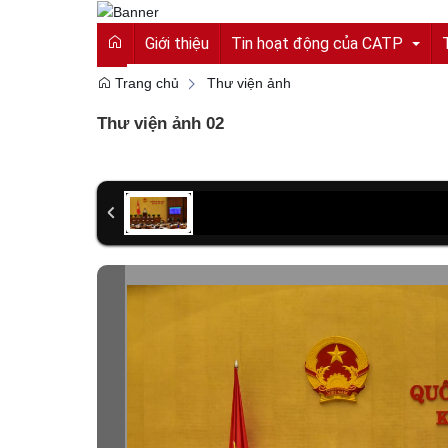
Giới thiệu
Tin hoạt động của CATP
Trang chủ
Thư viện ảnh
Thư viện ảnh 02
Tin tức từ Công an tỉnh
Hoạt động của CATP
Vì an ninh tổ quốc
Cải cách hành chính
An toàn giao thông
Gương người người tốt việc tốt