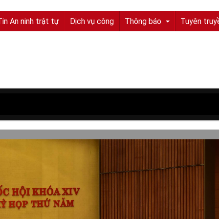
Tin An ninh trật tự
Dịch vụ công
Thông báo
Tuyên truy
Tuyển sinh, tuyển dụng
Quyết định truy nã
Quyết định đình nã
Tìm chủ sở hữu
Tìm tung tích nạn nhân
Tin tức từ UBND tỉnh
Thông báo từ UBND tỉnh