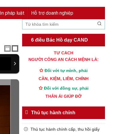
Đăng nhập
Đăng ký
ền pháp luật
Hỗ trợ doanh nghiệp
6 điều Bác Hồ dạy CAND
TƯ CÁCH
NGƯỜI CÔNG AN CÁCH MỆNH LÀ:
Đối với tự mình, phải
CẦN, KIỆM, LIÊM, CHÍNH
Đối với đồng sự, phải
THÂN ÁI GIÚP ĐỠ
Đối với chính phủ, phải
TUYỆT ĐỐI TRUNG THÀNH
Thủ tục hành chính
Đối với nhân dân, phải
KÍNH TRỌNG LỄ PHÉP
Thủ tục hành chính cấp, thu hồi giấy