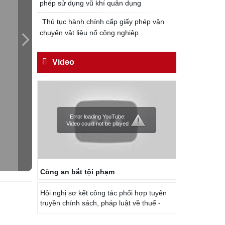
phép sử dụng vũ khí quân dụng
Đối với công việc, phải
TẬN TỤY
Thủ tục hành chính cấp giấy phép vận
chuyển vật liệu nổ công nghiêp
Đối với địch, phải
CƯƠNG QUYẾT, KHÔN KHÉO
Video
Trích thư Chủ tịch Hồ Chí Minh
gửi Công an Khu XII,
ngày 11 tháng 3 năm 1948.
Error loading YouTube:
Video could not be played
Công an bắt tội phạm
Hội nghị sơ kết công tác phối hợp tuyên
truyền chính sách, pháp luật về thuế -