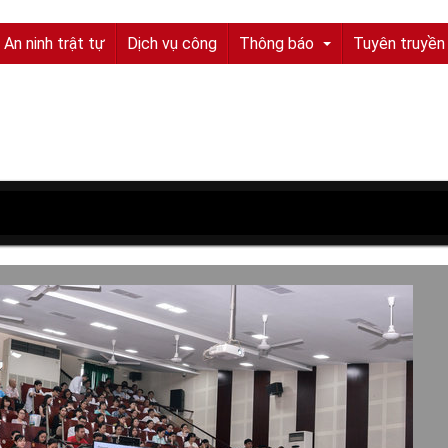
 An ninh trật tự
Dịch vụ công
Thông báo
Tuyên truyền
Tuyển sinh, tuyển dụng
Quyết định truy nã
Quyết định đình nã
Tìm chủ sở hữu
Tìm tung tích nạn nhân
Tin tức từ UBND tỉnh
Thông báo từ UBND tỉnh