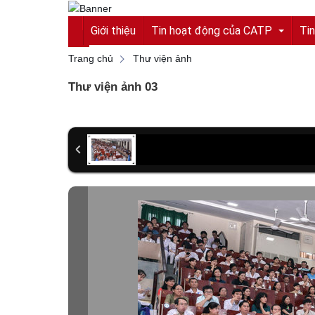
Giới thiệu
Tin hoạt động của CATP
Tin
Trang chủ
Thư viện ảnh
Thư viện ảnh 03
Tin tức từ Công an tỉnh
Hoạt động của CATP
Vì an ninh tổ quốc
Cải cách hành chính
An toàn giao thông
Gương người người tốt việc tốt