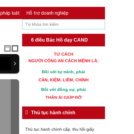
Đăng nhập
Đăng ký
 pháp luật
Hỗ trợ doanh nghiệp
6 điều Bác Hồ dạy CAND
TƯ CÁCH
NGƯỜI CÔNG AN CÁCH MỆNH LÀ:
Đối với tự mình, phải
CẦN, KIỆM, LIÊM, CHÍNH
Đối với đồng sự, phải
THÂN ÁI GIÚP ĐỠ
Đối với chính phủ, phải
TUYỆT ĐỐI TRUNG THÀNH
Thủ tục hành chính
Đối với nhân dân, phải
KÍNH TRỌNG LỄ PHÉP
Thủ tục hành chính cấp, thu hồi giấy