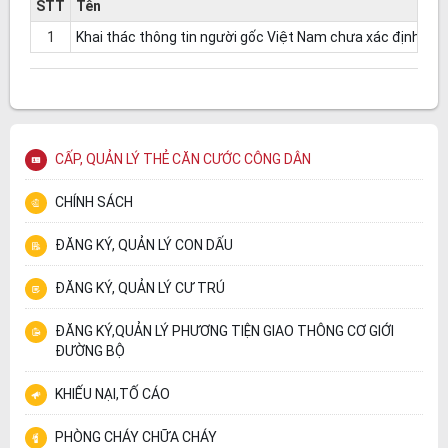
STT
Tên
1
Khai thác thông tin người gốc Việt Nam chưa xác định đượ
CẤP, QUẢN LÝ THẺ CĂN CƯỚC CÔNG DÂN
CHÍNH SÁCH
ĐĂNG KÝ, QUẢN LÝ CON DẤU
ĐĂNG KÝ, QUẢN LÝ CƯ TRÚ
ĐĂNG KÝ,QUẢN LÝ PHƯƠNG TIỆN GIAO THÔNG CƠ GIỚI
ĐƯỜNG BỘ
KHIẾU NẠI,TỐ CÁO
PHÒNG CHÁY CHỮA CHÁY