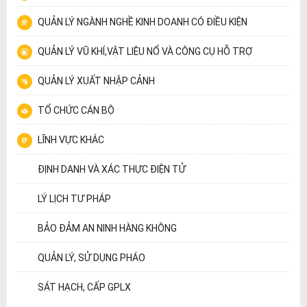
QUẢN LÝ NGÀNH NGHỀ KINH DOANH CÓ ĐIỀU KIỆN
QUẢN LÝ VŨ KHÍ,VẬT LIỆU NỔ VÀ CÔNG CỤ HỖ TRỢ
QUẢN LÝ XUẤT NHẬP CẢNH
TỔ CHỨC CÁN BỘ
LĨNH VỰC KHÁC
ĐỊNH DANH VÀ XÁC THỰC ĐIỆN TỬ
LÝ LỊCH TƯ PHÁP
BẢO ĐẢM AN NINH HÀNG KHÔNG
QUẢN LÝ, SỬ DỤNG PHÁO
SÁT HẠCH, CẤP GPLX