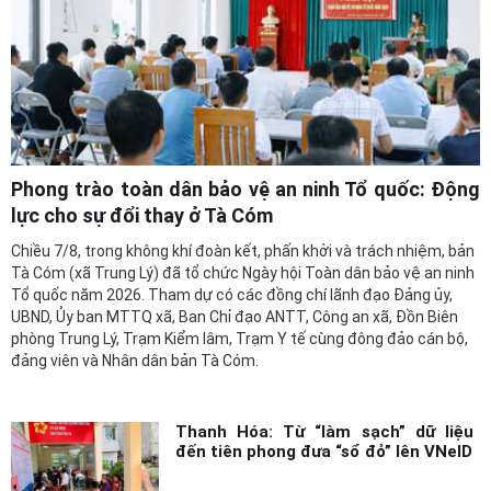
Phong trào toàn dân bảo vệ an ninh Tổ quốc: Động
lực cho sự đổi thay ở Tà Cóm
Chiều 7/8, trong không khí đoàn kết, phấn khởi và trách nhiệm, bản
Tà Cóm (xã Trung Lý) đã tổ chức Ngày hội Toàn dân bảo vệ an ninh
Tổ quốc năm 2026. Tham dự có các đồng chí lãnh đạo Đảng ủy,
UBND, Ủy ban MTTQ xã, Ban Chỉ đạo ANTT, Công an xã, Đồn Biên
phòng Trung Lý, Trạm Kiểm lâm, Trạm Y tế cùng đông đảo cán bộ,
đảng viên và Nhân dân bản Tà Cóm.
Thanh Hóa: Từ “làm sạch” dữ liệu
đến tiên phong đưa “sổ đỏ” lên VNeID