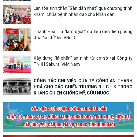
Lan tỏa tinh thần “Gần dân nhất” qua chương trình
khám, chữa bệnh nhân đạo cho Nhân dân
Thanh Hóa: Từ “làm sạch” dữ liệu đến tiên phong
đưa “sổ đỏ” lên VNeID
Xây dựng “lá chắn” an ninh từ cơ sở tại Công ty
TNHH Sakurai Việt Nam
CÔNG TÁC CHI VIỆN CỦA TY CÔNG AN THANH HOÁ
CHO CÁC CHIẾN TRƯỜNG B - C - K TRONG KHÁNG
CHIẾN CHỐNG MỸ, CỨU NƯỚC