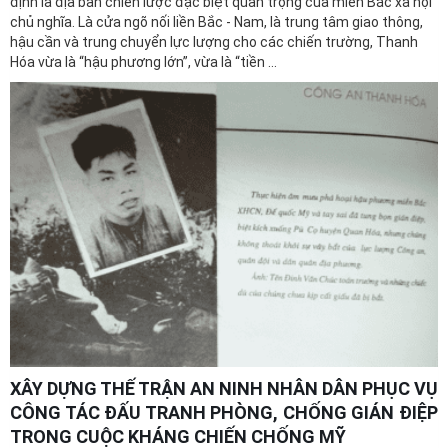
hậu cần và trung chuyển lực lượng cho các chiến trường, Thanh
Hóa vừa là “hậu phương lớn”, vừa là “tiền ...
XÂY DỰNG THẾ TRẬN AN NINH NHÂN DÂN PHỤC VỤ
CÔNG TÁC ĐẤU TRANH PHÒNG, CHỐNG GIÁN ĐIỆP
TRONG CUỘC KHÁNG CHIẾN CHỐNG MỸ
Tháng 7 năm 1954, sau khi Hiệp định Giơ-ne-vơ về Đông Dương