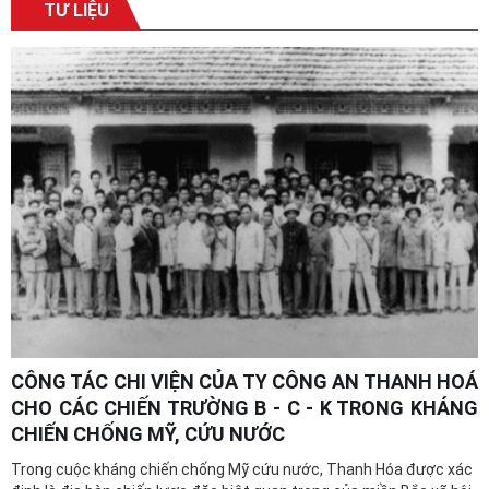
CÔNG TÁC CHI VIỆN CỦA TY CÔNG AN THANH HOÁ
CHO CÁC CHIẾN TRƯỜNG B - C - K TRONG KHÁNG
CHIẾN CHỐNG MỸ, CỨU NƯỚC
Trong cuộc kháng chiến chống Mỹ cứu nước, Thanh Hóa được xác
định là địa bàn chiến lược đặc biệt quan trọng của miền Bắc xã hội
chủ nghĩa. Là cửa ngõ nối liền Bắc - Nam, là trung tâm giao thông,