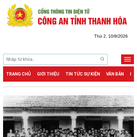
Thứ 2, 10/8/2026
Togg
navi
TRANG CHỦ
GIỚI THIỆU
TIN TỨC SỰ KIỆN
VĂN BẢN
DỊ