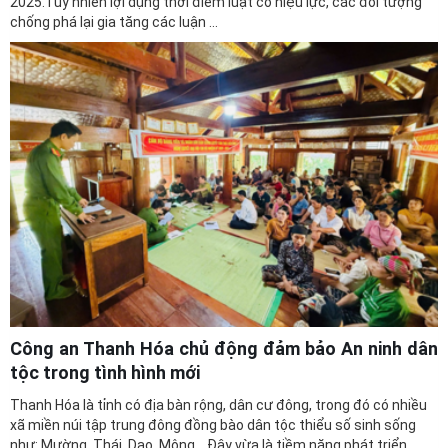
Công an Thanh Hóa chủ động đảm bảo An ninh dân
tộc trong tình hình mới
Thanh Hóa là tỉnh có địa bàn rộng, dân cư đông, trong đó có nhiều
xã miền núi tập trung đông đồng bào dân tộc thiểu số sinh sống
như: Mường, Thái, Dao, Mông… Đây vừa là tiềm năng phát triển
nhưng cũng tiềm ẩn nhiều tố phức tạp về an ninh dân tộc. Các xã