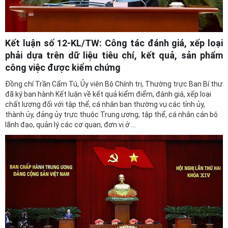
Kết luận số 12-KL/TW: Công tác đánh giá, xếp loại
phải dựa trên dữ liệu tiêu chí, kết quả, sản phẩm
công việc được kiểm chứng
Đồng chí Trần Cẩm Tú, Ủy viên Bộ Chính trị, Thường trực Ban Bí thư
đã ký ban hành Kết luận về kết quả kiểm điểm, đánh giá, xếp loại
chất lượng đối với tập thể, cá nhân ban thường vụ các tỉnh ủy,
thành ủy, đảng ủy trực thuộc Trung ương; tập thể, cá nhân cán bộ
lãnh đạo, quản lý các cơ quan, đơn vị ở ...