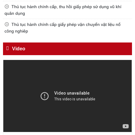
KÍNH TRỌNG LỄ PHÉP
Thủ tục hành chính cấp, thu hồi giấy phép sử dụng vũ khí
Đối với công việc, phải
quân dụng
TẬN TỤY
Thủ tục hành chính cấp giấy phép vận chuyển vật liệu nổ
Đối với địch, phải
công nghiêp
CƯƠNG QUYẾT, KHÔN KHÉO
Video
Trích thư Chủ tịch Hồ Chí Minh
gửi Công an Khu XII,
ngày 11 tháng 3 năm 1948.