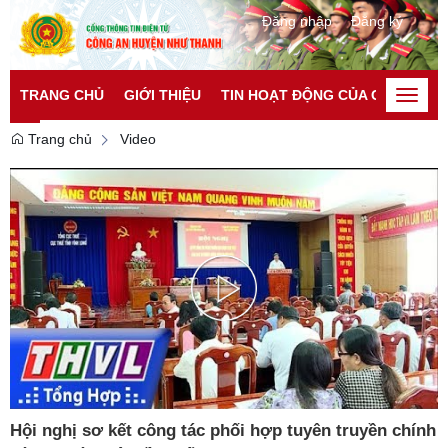
Đăng nhập
Đăng ký
TRANG CHỦ
GIỚI THIỆU
TIN HOẠT ĐỘNG CỦA CATP
TI
Toggle
naviga
Trang chủ
Video
Play
Video
Hội nghị sơ kết công tác phối hợp tuyên truyền chính