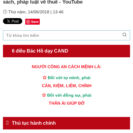
sách, pháp luật về thuế - YouTube
Thứ năm, 14/06/2018 | 13:46
Save
6 điều Bác Hồ dạy CAND
TƯ CÁCH
NGƯỜI CÔNG AN CÁCH MỆNH LÀ:
Đối với tự mình, phải
CẦN, KIỆM, LIÊM, CHÍNH
Đối với đồng sự, phải
THÂN ÁI GIÚP ĐỠ
Đối với chính phủ, phải
TUYỆT ĐỐI TRUNG THÀNH
Thủ tục hành chính
Đối với nhân dân, phải