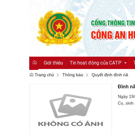
Giới thiệu
Tin hoạt động của CATP
Trang chủ
Thông báo
Quyết định đình nã
Đình n
Tin tức từ Công an tỉnh
Ngày 19/
Hoạt động của CATP
Cu, sinh
Vì an ninh tổ quốc
Cải cách hành chính