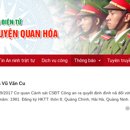
Tin An ninh trật tự
Dịch vụ công
Thông báo
Tuyên truy
ã Vũ Văn Cu
Tuyển sinh, tuyển dụng
9/2017 Cơ quan Cảnh sát CSĐT Công an ra quyết định đình nã đối vớ
Quyết định truy nã
 năm: 1981. Đăng ký HKTT: thôn 8, Quảng Chính, Hải Hà, Quảng Ninh.
Quyết định đình nã
Tìm chủ sở hữu