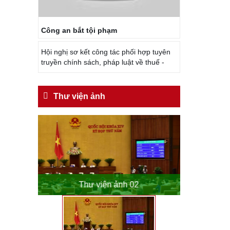
Công an bắt tội phạm
Hội nghị sơ kết công tác phối hợp tuyên
truyền chính sách, pháp luật về thuế -
Thư viện ảnh
o
Thư viện ảnh 02
Th