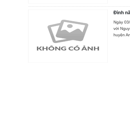
An toàn giao thông
Đình n
Gương người người tốt việc tốt
Ngày 03/
với Nguy
huyện An