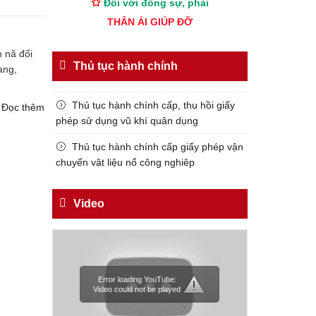
THÂN ÁI GIÚP ĐỠ
Đối với chính phủ, phải
 nã đối
TUYỆT ĐỐI TRUNG THÀNH
Thủ tục hành chính
ang,
Đối với nhân dân, phải
KÍNH TRỌNG LỄ PHÉP
Thủ tục hành chính cấp, thu hồi giấy
Đọc thêm
Đối với công việc, phải
phép sử dụng vũ khí quân dụng
TẬN TỤY
Thủ tục hành chính cấp giấy phép vận
Đối với địch, phải
chuyển vật liệu nổ công nghiêp
CƯƠNG QUYẾT, KHÔN KHÉO
Trích thư Chủ tịch Hồ Chí Minh
Video
gửi Công an Khu XII,
ngày 11 tháng 3 năm 1948.
Error loading YouTube:
Video could not be played