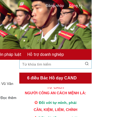
Đăng nhập
Đăng ký
ền pháp luật
Hỗ trợ doanh nghiệp
6 điều Bác Hồ dạy CAND
i Vũ Văn
TƯ CÁCH
NGƯỜI CÔNG AN CÁCH MỆNH LÀ:
Đọc thêm
Đối với tự mình, phải
CẦN, KIỆM, LIÊM, CHÍNH
Đối với đồng sự, phải