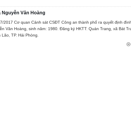
Tìm tung tích nạn nhân
ã Nguyễn Văn Hoàng
Tin tức từ UBND tỉnh
7/2017 Cơ quan Cảnh sát CSĐT Công an thành phố ra quyết định đình
Thông báo từ UBND tỉnh
ễn Văn Hoàng, sinh năm: 1980. Đăng ký HKTT: Quán Trang, xã Bát Tr
 Lão, TP. Hải Phòng.