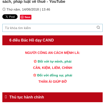
sách, pháp luật về thuế - YouTube
Thứ năm, 14/06/2018 | 13:46
Save
6 điều Bác Hồ dạy CAND
TƯ CÁCH
NGƯỜI CÔNG AN CÁCH MỆNH LÀ:
Đối với tự mình, phải
CẦN, KIỆM, LIÊM, CHÍNH
Đối với đồng sự, phải
THÂN ÁI GIÚP ĐỠ
Đối với chính phủ, phải
TUYỆT ĐỐI TRUNG THÀNH
Thủ tục hành chính
Đối với nhân dân, phải