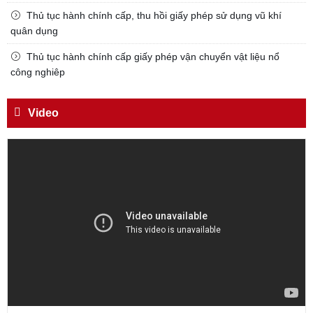
KÍNH TRỌNG LỄ PHÉP
Thủ tục hành chính cấp, thu hồi giấy phép sử dụng vũ khí
Đối với công việc, phải
quân dụng
TẬN TỤY
Thủ tục hành chính cấp giấy phép vận chuyển vật liệu nổ
Đối với địch, phải
công nghiêp
CƯƠNG QUYẾT, KHÔN KHÉO
Video
Trích thư Chủ tịch Hồ Chí Minh
gửi Công an Khu XII,
ngày 11 tháng 3 năm 1948.