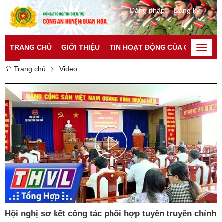
Đăng nhập
Đăng ký
TRANG CHỦ
GIỚI THIỆU
TIN HOẠT ĐỘNG CỦA CATP
TI
Toggle
naviga
Trang chủ
Video
Play
Video
Hội nghị sơ kết công tác phối hợp tuyên truyền chính