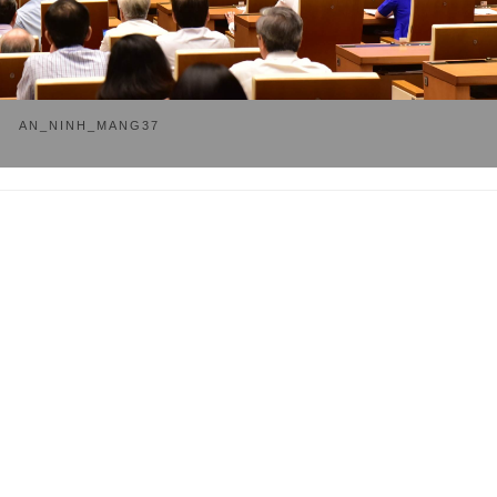
AN_NINH_MANG37
Thư viện ảnh dem