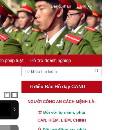
Đăng nhập
Đăng ký
ền pháp luật
Hỗ trợ doanh nghiệp
6 điều Bác Hồ dạy CAND
TƯ CÁCH
NGƯỜI CÔNG AN CÁCH MỆNH LÀ:
Đối với tự mình, phải
CẦN, KIỆM, LIÊM, CHÍNH
Đối với đồng sự, phải