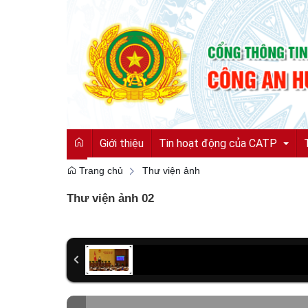
Giới thiệu
Tin hoạt động của CATP
Trang chủ
Thư viện ảnh
Thư viện ảnh 02
Tin tức từ Công an tỉnh
Hoạt động của CATP
Vì an ninh tổ quốc
Cải cách hành chính