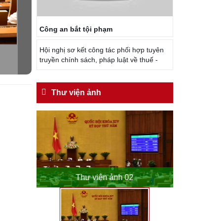
Công an bắt tội phạm
Hội nghị sơ kết công tác phối hợp tuyên
truyền chính sách, pháp luật về thuế -
Thư viện ảnh
o
Thư viện ảnh 02
Th