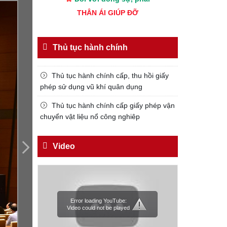
THÂN ÁI GIÚP ĐỠ
Đối với chính phủ, phải
TUYỆT ĐỐI TRUNG THÀNH
Thủ tục hành chính
Đối với nhân dân, phải
KÍNH TRỌNG LỄ PHÉP
Thủ tục hành chính cấp, thu hồi giấy
Đối với công việc, phải
phép sử dụng vũ khí quân dụng
TẬN TỤY
Thủ tục hành chính cấp giấy phép vận
Đối với địch, phải
chuyển vật liệu nổ công nghiêp
CƯƠNG QUYẾT, KHÔN KHÉO
Trích thư Chủ tịch Hồ Chí Minh
Video
gửi Công an Khu XII,
ngày 11 tháng 3 năm 1948.
Error loading YouTube:
Video could not be played