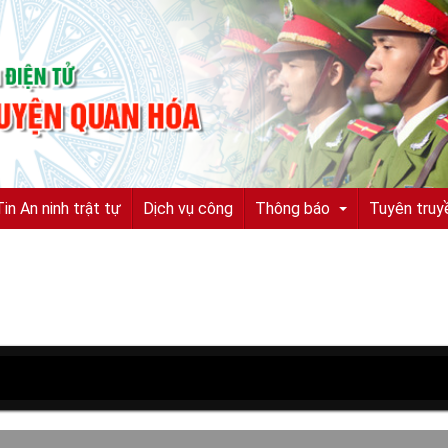
Tin An ninh trật tự
Dịch vụ công
Thông báo
Tuyên truy
Tuyển sinh, tuyển dụng
Quyết định truy nã
Quyết định đình nã
Tìm chủ sở hữu