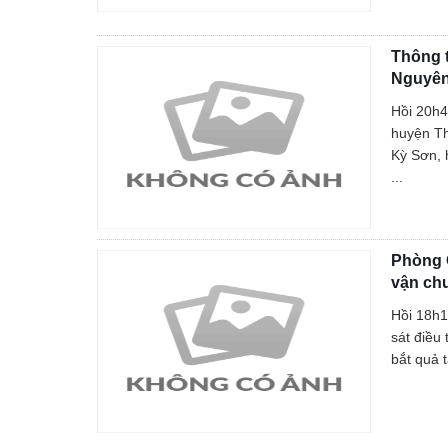
An toàn giao thông
Gương người người tốt việc tốt
Thông t
Nguyên
Hồi 20h4
huyện Th
Kỳ Sơn, 
...
Phòng C
vận chu
Hồi 18h1
sát điều
bắt quả 