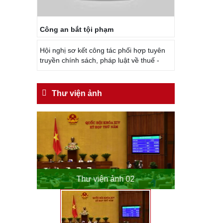
Công an bắt tội phạm
Hội nghị sơ kết công tác phối hợp tuyên
truyền chính sách, pháp luật về thuế -
Thư viện ảnh
o
Thư viện ảnh 02
Th