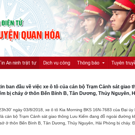
Tin An ninh trật tự
Dịch vụ công
Thông báo
Tuyên truy
in ban đầu về việc xe ô tô của cán bộ Trạm Cảnh sát giao 
Tuyển sinh, tuyển dụng
ếm bị cháy ở thôn Bến Bính B, Tân Dương, Thủy Nguyên, H
Quyết định truy nã
3h30' ngày 03/8/2018, xe ô tô Kia Morning BKS 16N-7683 của Đại úy
Quyết định đình nã
là cán bộ Trạm Cảnh sát giao thông Lưu Kiếm đang đỗ ngoài đường k
 sở ở thôn Bến Bính B, Tân Dương, Thủy Nguyên, Hải Phòng bị cháy. 
Tìm chủ sở hữu