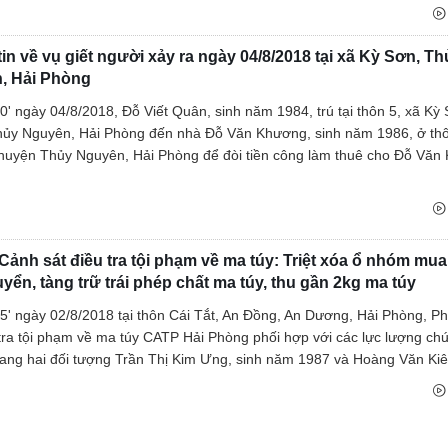
Tìm tung tích nạn nhân
Tin tức từ UBND tỉnh
in về vụ giết người xảy ra ngày 04/8/2018 tại xã Kỳ Sơn, Th
, Hải Phòng
Thông báo từ UBND tỉnh
0' ngày 04/8/2018, Đỗ Viết Quân, sinh năm 1984, trú tại thôn 5, xã Kỳ
ủy Nguyên, Hải Phòng đến nhà Đỗ Văn Khương, sinh năm 1986, ở thô
huyện Thủy Nguyên, Hải Phòng để đòi tiền công làm thuê cho Đỗ Văn
ảnh sát điều tra tội phạm về ma túy: Triệt xóa ổ nhóm mua
yển, tàng trữ trái phép chất ma túy, thu gần 2kg ma túy
5' ngày 02/8/2018 tại thôn Cái Tắt, An Đồng, An Dương, Hải Phòng, 
 tra tội phạm về ma túy CATP Hải Phòng phối hợp với các lực lượng ch
tang hai đối tượng Trần Thị Kim Ưng, sinh năm 1987 và Hoàng Văn Kiên