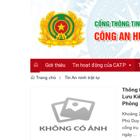
Giới thiệu
Tin hoạt động của CATP
Trang chủ
Tin An ninh trật tự
Thông t
Tin tức từ Công an tỉnh
Lưu Ki
Phòng
Hoạt động của CATP
Khoảng 2
Vì an ninh tổ quốc
Phú Duy 
cổng trụ
Cải cách hành chính
ngày ...