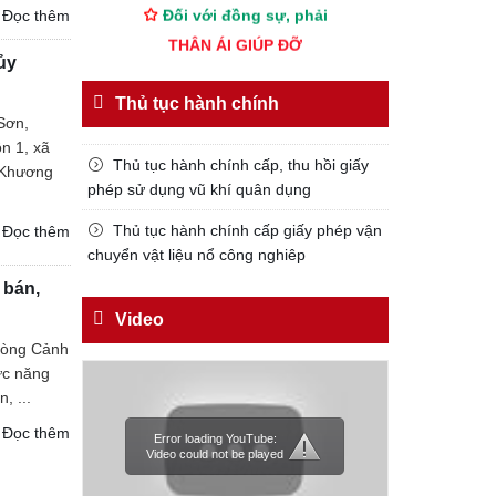
Đối với đồng sự, phải
Đọc thêm
THÂN ÁI GIÚP ĐỠ
ủy
Đối với chính phủ, phải
TUYỆT ĐỐI TRUNG THÀNH
Thủ tục hành chính
 Sơn,
Đối với nhân dân, phải
n 1, xã
KÍNH TRỌNG LỄ PHÉP
Thủ tục hành chính cấp, thu hồi giấy
 Khương
phép sử dụng vũ khí quân dụng
Đối với công việc, phải
TẬN TỤY
Thủ tục hành chính cấp giấy phép vận
Đọc thêm
chuyển vật liệu nổ công nghiêp
Đối với địch, phải
 bán,
CƯƠNG QUYẾT, KHÔN KHÉO
Video
Trích thư Chủ tịch Hồ Chí Minh
Phòng Cảnh
gửi Công an Khu XII,
ức năng
ngày 11 tháng 3 năm 1948.
, ...
Đọc thêm
Error loading YouTube:
Video could not be played