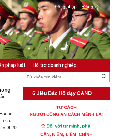
Đăng nhập
Đăng ký
ền pháp luật
Hỗ trợ doanh nghiệp
thông
6 điều Bác Hồ dạy CAND
ải
TƯ CÁCH
NGƯỜI CÔNG AN CÁCH MỆNH LÀ:
 Hoàng
hu vực
Đối với tự mình, phải
Đến 0h20’
CẦN, KIỆM, LIÊM, CHÍNH