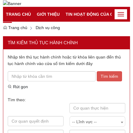
Đăng nhập
Đăng ký
TRANG CHỦ
GIỚI THIỆU
TIN HOẠT ĐỘNG CỦA CATP
TI
Toggle
naviga
Trang chủ
Dịch vụ công
TÌM KIẾM THỦ TỤC HÀNH CHÍNH
Nhập tên thủ tục hành chính hoặc từ khóa liên quan đến thủ
tục hành chính vào cửa sổ tìm kiếm dưới đây
Tìm kiếm
Rút gọn
Tìm theo:
-- Lĩnh vực --