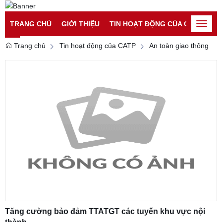
Đăng nhập
Đăng ký
TRANG CHỦ
GIỚI THIỆU
TIN HOẠT ĐỘNG CỦA CATP
TI
Toggle
naviga
Trang chủ
Tin hoạt động của CATP
An toàn giao thông
Tăng cường bảo đảm TTATGT các tuyến khu vực nội