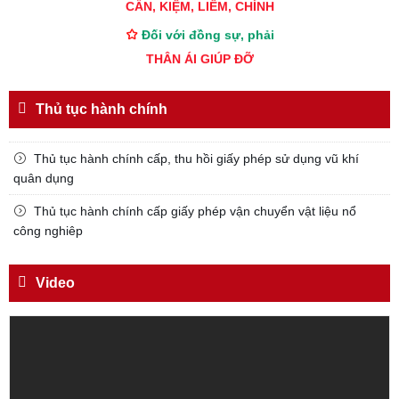
CẦN, KIỆM, LIÊM, CHÍNH
Đối với đồng sự, phải
THÂN ÁI GIÚP ĐỠ
Đối với chính phủ, phải
TUYỆT ĐỐI TRUNG THÀNH
Thủ tục hành chính
Đối với nhân dân, phải
KÍNH TRỌNG LỄ PHÉP
Thủ tục hành chính cấp, thu hồi giấy phép sử dụng vũ khí
quân dụng
Đối với công việc, phải
TẬN TỤY
Thủ tục hành chính cấp giấy phép vận chuyển vật liệu nổ
công nghiêp
Đối với địch, phải
CƯƠNG QUYẾT, KHÔN KHÉO
Video
Trích thư Chủ tịch Hồ Chí Minh
gửi Công an Khu XII,
ngày 11 tháng 3 năm 1948.