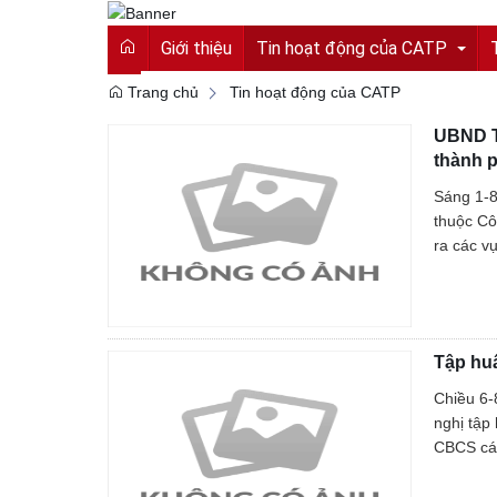
Giới thiệu
Tin hoạt động của CATP
Trang chủ
Tin hoạt động của CATP
UBND T
Tin tức từ Công an tỉnh
thành 
Hoạt động của CATP
Sáng 1-8
thuộc Cô
Vì an ninh tổ quốc
ra các v
Cải cách hành chính
An toàn giao thông
Tập huấ
Gương người người tốt việc tốt
Chiều 6-
nghị tập
CBCS các