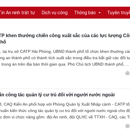
Tin An ninh trật tự
Dịch vụ công
Thông báo
Tuyên truy
P khen thưởng chiến công xuất sắc của các lực lượng Cô
Tuyển sinh, tuyển dụng
phố
Quyết định truy nã
, tại trụ sở CATP Hải Phòng, UBND thành phố tổ chức khen thưởng cá
ng an thành phố có thành tích xuất sắc trong điều tra bắt giữ các đối 
Quyết định đình nã
ụ trọng án trên địa bàn thời gian qua. Phó Chủ tịch UBND thành phố, ...
Tìm chủ sở hữu
Tìm tung tích nạn nhân
n công tác quản lý cư trú đối với người nước ngoài
Tin tức từ UBND tỉnh
8, CAQ Kiến An phối hợp với Phòng Quản lý Xuất Nhập cảnh - CATP tổ
Thông báo từ UBND tỉnh
 huấn kiến thức công tác quản lý cư trú đối với người nước ngoài cho đ
 đơn vị chức năng gồm: đội An ninh, đội QLHC về TTXH - CAQ, các Tr