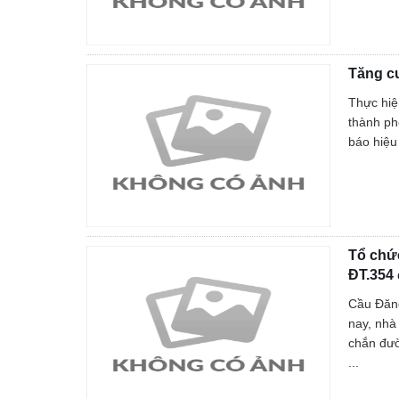
Tăng c
Thực hiệ
thành ph
báo hiệu
Tổ chứ
ĐT.354
Cầu Đăng
nay, nhà
chắn đườ
...