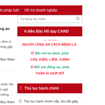
Đăng nhập
Đăng ký
ền pháp luật
Hỗ trợ doanh nghiệp
ng an
6 điều Bác Hồ dạy CAND
TƯ CÁCH
c đơn vị
NGƯỜI CÔNG AN CÁCH MỆNH LÀ:
tượng gây
Đối với tự mình, phải
CẦN, KIỆM, LIÊM, CHÍNH
Đọc thêm
Đối với đồng sự, phải
THÂN ÁI GIÚP ĐỠ
Đối với chính phủ, phải
 chức hội
TUYỆT ĐỐI TRUNG THÀNH
Thủ tục hành chính
ội ngũ
Đối với nhân dân, phải
ưởng, ...
KÍNH TRỌNG LỄ PHÉP
Thủ tục hành chính cấp, thu hồi giấy
Đọc thêm