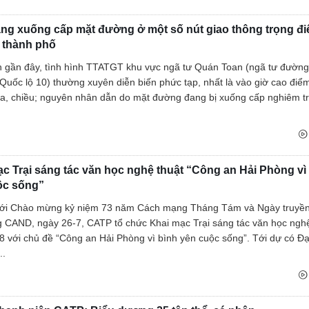
ạng xuống cấp mặt đường ở một số nút giao thông trọng đi
 thành phố
n gần đây, tình hình TTATGT khu vực ngã tư Quán Toan (ngã tư đườn
Quốc lộ 10) thường xuyên diễn biến phức tạp, nhất là vào giờ cao điể
ưa, chiều; nguyên nhân dẫn do mặt đường đang bị xuống cấp nghiêm t
Thư viện ảnh dem
c Trại sáng tác văn học nghệ thuật “Công an Hải Phòng vì
ộc sống”
ới Chào mừng kỷ niệm 73 năm Cách mạng Tháng Tám và Ngày truyền
g CAND, ngày 26-7, CATP tổ chức Khai mạc Trại sáng tác văn học nghệ
 với chủ đề “Công an Hải Phòng vì bình yên cuộc sống”. Tới dự có Đạ
..