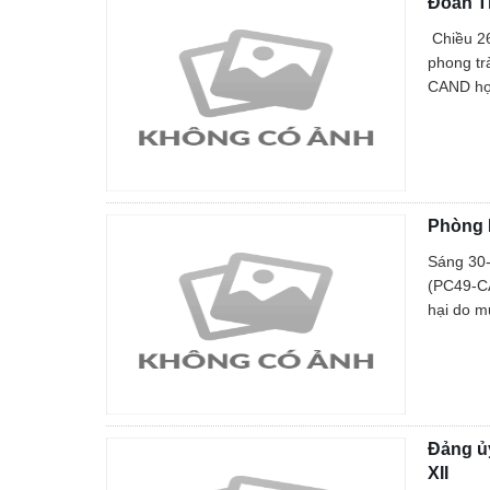
Đoàn T
Chiều 26
phong tr
CAND học
Phòng 
Sáng 30-
(PC49-CA
hại do m
Đảng ủ
XII