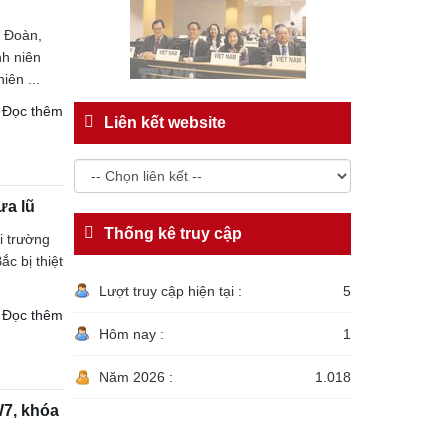
c Đoàn,
nh niên
iên ...
Đọc thêm
Liên kết website
ưa lũ
Thống kê truy cập
i trường
c bị thiệt
Lượt truy cập hiện tại :
5
Đọc thêm
Hôm nay :
1
Năm 2026 :
1.018
W7, khóa