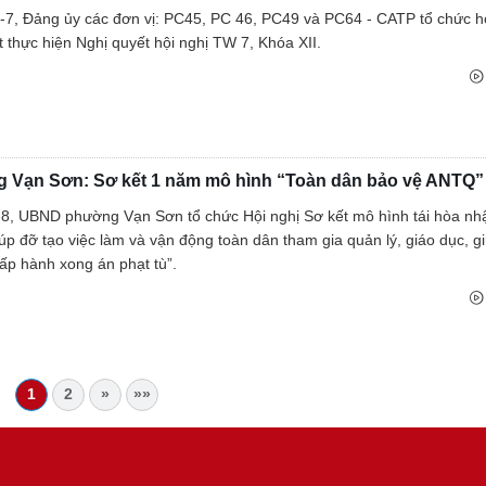
-7, Đảng ủy các đơn vị: PC45, PC 46, PC49 và PC64 - CATP tổ chức h
ệt thực hiện Nghị quyết hội nghị TW 7, Khóa XII.
 Vạn Sơn: Sơ kết 1 năm mô hình “Toàn dân bảo vệ ANTQ”
8, UBND phường Vạn Sơn tổ chức Hội nghị Sơ kết mô hình tái hòa nh
úp đỡ tạo việc làm và vận động toàn dân tham gia quản lý, giáo dục, g
ấp hành xong án phạt tù”.
1
2
»
»»