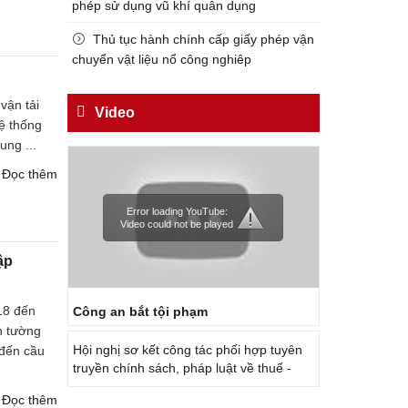
Đối với công việc, phải
phép sử dụng vũ khí quân dụng
TẬN TỤY
Thủ tục hành chính cấp giấy phép vận
Đối với địch, phải
chuyển vật liệu nổ công nghiêp
CƯƠNG QUYẾT, KHÔN KHÉO
vận tải
Trích thư Chủ tịch Hồ Chí Minh
Video
ệ thống
gửi Công an Khu XII,
ung ...
ngày 11 tháng 3 năm 1948.
Đọc thêm
Error loading YouTube:
Video could not be played
ập
18 đến
Công an bắt tội phạm
n tường
Hội nghị sơ kết công tác phối hợp tuyên
 đến cầu
truyền chính sách, pháp luật về thuế -
Đọc thêm