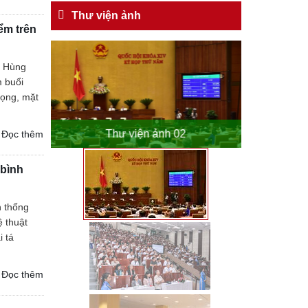
Thư viện ảnh
ểm trên
g Hùng
m buổi
rọng, mặt
o
Thư viện ảnh 02
Th
Đọc thêm
 bình
 thống
 thuật
i tá
Đọc thêm