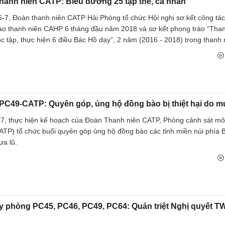
hanh niên CATP: Biểu dương 25 tập thể, cá nhân
-7, Đoàn thanh niên CATP Hải Phòng tổ chức Hội nghị sơ kết công tá
ào thanh niên CAHP 6 tháng đầu năm 2018 và sơ kết phong trào “Tha
 tập, thực hiện 6 điều Bác Hồ dạy”, 2 năm (2016 - 2018) trong thanh n
PC49-CATP: Quyên góp, ủng hộ đồng bào bị thiệt hại do m
7, thực hiện kế hoạch của Đoàn Thanh niên CATP, Phòng cảnh sát mô
TP) tổ chức buổi quyên góp ủng hộ đồng bào các tỉnh miền núi phía Bắ
ưa lũ.
y phòng PC45, PC46, PC49, PC64: Quán triệt Nghị quyết T