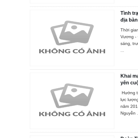
Tình tr
địa bàn
Thời gia
Vương - 
sáng, tr
...
Khai mạ
yên cu
Hướng t
lực lượn
năm 2018
Nguyễn .