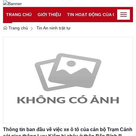
Đăng nhập
Đăng ký
TRANG CHỦ
GIỚI THIỆU
TIN HOẠT ĐỘNG CỦA CATP
TI
Toggle
naviga
Trang chủ
Tin An ninh trật tự
Thông tin ban đầu về việc xe ô tô của cán bộ Trạm Cảnh