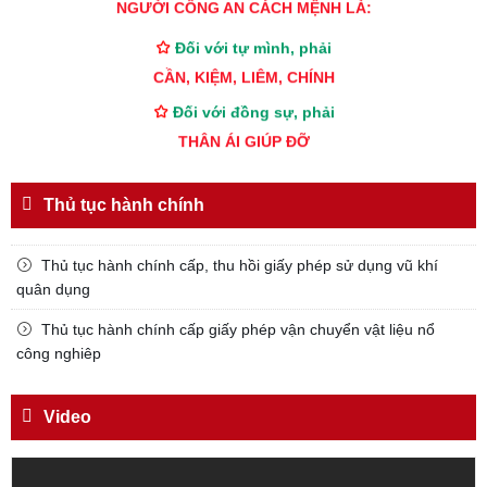
NGƯỜI CÔNG AN CÁCH MỆNH LÀ:
Đối với tự mình, phải
CẦN, KIỆM, LIÊM, CHÍNH
Đối với đồng sự, phải
THÂN ÁI GIÚP ĐỠ
Đối với chính phủ, phải
TUYỆT ĐỐI TRUNG THÀNH
Thủ tục hành chính
Đối với nhân dân, phải
KÍNH TRỌNG LỄ PHÉP
Thủ tục hành chính cấp, thu hồi giấy phép sử dụng vũ khí
quân dụng
Đối với công việc, phải
TẬN TỤY
Thủ tục hành chính cấp giấy phép vận chuyển vật liệu nổ
công nghiêp
Đối với địch, phải
CƯƠNG QUYẾT, KHÔN KHÉO
Video
Trích thư Chủ tịch Hồ Chí Minh
gửi Công an Khu XII,
ngày 11 tháng 3 năm 1948.