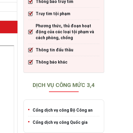
Thông báo truy tìm
cháy
Thông tin đấu thầu
Trang TTĐT Cục CSGT đường bộ
Truy tìm tội phạm
)
o tạo
Thông báo khác
Trang TTĐT Sở Giao thông vận tải tỉnh 
Phương thức, thủ đoạn hoạt
h
Trang TTĐT Cục Đăng kiểm Việt Nam
động của các loại tội phạm và
cách phòng, chống
Thông tin đấu thầu
iao thông
Thông báo khác
DỊCH VỤ CÔNG MỨC 3,4
Cổng dịch vụ công Bộ Công an
Cổng dịch vụ công Quốc gia