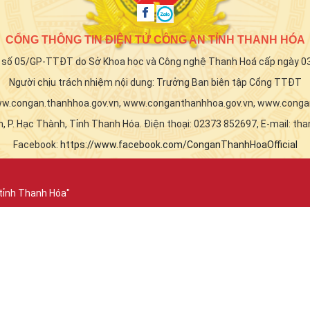
CỔNG THÔNG TIN ĐIỆN TỬ CÔNG AN TỈNH THANH HÓA
p số 05/GP-TTĐT do Sở Khoa học và Công nghệ Thanh Hoá cấp ngày 0
Người chịu trách nhiệm nội dung: Trưởng Ban biên tập Cổng TTĐT
ww.congan.thanhhoa.gov.vn, www.conganthanhhoa.gov.vn, www.conga
h, P. Hạc Thành, Tỉnh Thanh Hóa. Điện thoại: 02373 852697, E-mail:
Facebook:
https://www.facebook.com/ConganThanhHoaOfficial
n tỉnh Thanh Hóa"