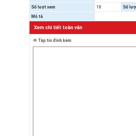
Video clips
Chuyển đổi số và
Số lượt xem
18
Số lượ
Mô tả
Kỷ niệm 80 năm N
Xem chi tiết toàn văn
Tập tin đính kèm