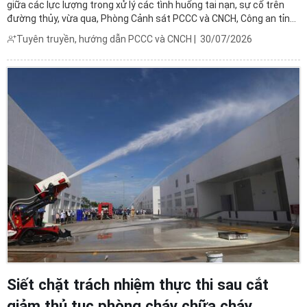
giữa các lực lượng trong xử lý các tình huống tai nạn, sự cố trên
đường thủy, vừa qua, Phòng Cảnh sát PCCC và CNCH, Công an tỉnh
Thanh Hóa phối hợp với UBND xã Hoa Lộc và Công an xã Hoa Lộc tổ
Tuyên truyền, hướng dẫn PCCC và CNCH
|
30/07/2026
chức thực tập phương án chữa cháy và cứu ...
Siết chặt trách nhiệm thực thi sau cắt
giảm thủ tục phòng cháy chữa cháy