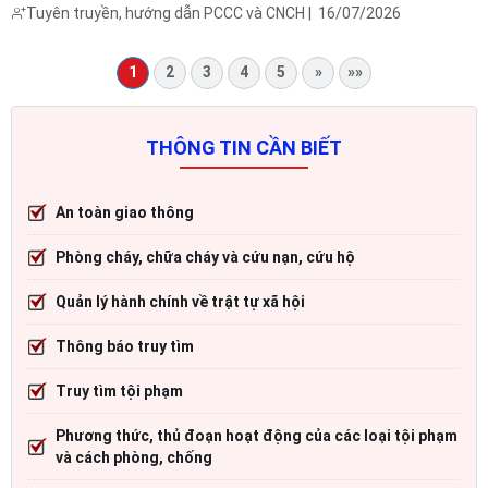
chức hội nghị tuyên truyền công tác phòng cháy, chữa cháy rừng
Tuyên truyền, hướng dẫn PCCC và CNCH
|
16/07/2026
và phổ biến các quy định pháp luật về lâm nghiệp cho các hộ ...
1
2
3
4
5
»
»»
THÔNG TIN CẦN BIẾT
An toàn giao thông
Phòng cháy, chữa cháy và cứu nạn, cứu hộ
Quản lý hành chính về trật tự xã hội
Thông báo truy tìm
Truy tìm tội phạm
Phương thức, thủ đoạn hoạt động của các loại tội phạm
và cách phòng, chống