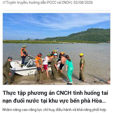
Tuyên truyền, hướng dẫn PCCC và CNCH
|
02/08/2026
lỏng các yêu cầu về an toàn. Trách nhiệm ...
Thực tập phương án CNCH tình huống tai
nạn đuối nước tại khu vực bến phà Hòa
Lộc
Nhằm nâng cao năng lực chỉ huy, điều hành và khả năng phối hợp