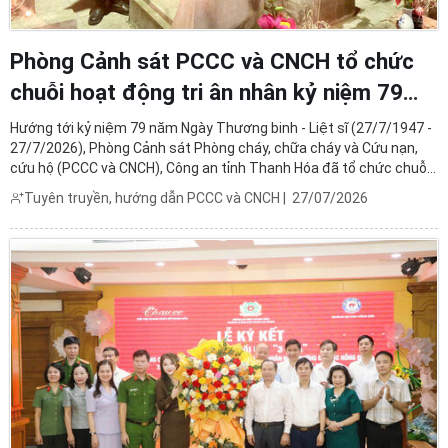
Phòng Cảnh sát PCCC và CNCH tổ chức
chuỗi hoạt động tri ân nhân kỷ niệm 79
năm Ngày Thương binh - Liệt sĩ
Hướng tới kỷ niệm 79 năm Ngày Thương binh - Liệt sĩ (27/7/1947 -
27/7/2026), Phòng Cảnh sát Phòng cháy, chữa cháy và Cứu nạn,
cứu hộ (PCCC và CNCH), Công an tỉnh Thanh Hóa đã tổ chức chuỗi
hoạt động ý nghĩa nhằm tri ân các Anh hùng liệt sĩ, thương binh,
Tuyên truyền, hướng dẫn PCCC và CNCH
|
27/07/2026
người có công với cách mạng và thân nhân các ...