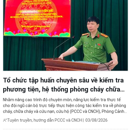
Tổ chức tập huấn chuyên sâu về kiểm tra
phương tiện, hệ thống phòng cháy chữa
cháy và CNCH
Nhằm nâng cao trình độ chuyên môn, năng lực kiểm tra thực tế
cho đội ngũ cán bộ trực tiếp thực hiện công tác kiểm tra về phòng
cháy, chữa cháy và cứu nạn, cứu hộ (PCCC và CNCH), Phòng Cảnh
sát PCCC và CNCH đã tổ chức lớp tập huấn chuyên sâu về kiểm tra
Tuyên truyền, hướng dẫn PCCC và CNCH
|
03/08/2026
phương tiện, hệ thống PCCC và CNCH, hệ thống ...