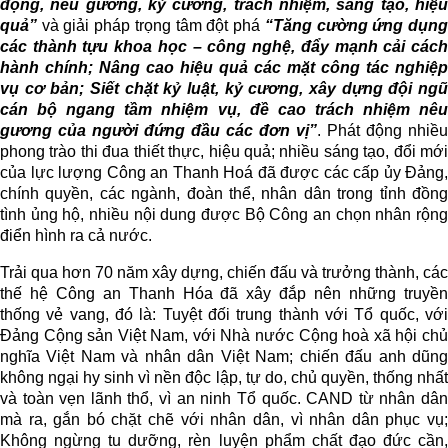
động, nêu gương, kỷ cương, trách nhiệm, sáng tạo, hiệu
quả”
và giải pháp trọng tâm đột phá
“
Tăng cường ứng dụn
các thành tựu khoa học – công nghệ, đẩy mạnh cải cách
hành chính; Nâng cao hiệu quả các mặt công tác nghiệp
vụ cơ bản; Siết chặt kỷ luật, kỷ cương, xây dựng đội ngũ
cán bộ ngang tầm nhiệm vụ, đề cao trách nhiệm nêu
gương của người đứng đầu các đơn vị”
. Phát động nhiều
phong trào thi đua thiết thực, hiệu quả; nhiều sáng tạo, đổi mới
của lực lượng Công an Thanh Hoá đã được các cấp ủy Đảng,
chính quyền, các ngành, đoàn thể, nhân dân trong tỉnh đồng
tình ủng hộ, nhiều nội dung được Bộ Công an chọn nhân rộng
điển hình ra cả nước.
Trải qua hơn 70 năm xây dựng, chiến đấu và trưởng thành, các
thế hệ Công an Thanh Hóa đã xây đắp nên những truyền
thống vẻ vang, đó là: Tuyệt đối trung thành với Tổ quốc, với
Đảng Cộng sản Việt Nam, với Nhà nước Cộng hoà xã hội chủ
nghĩa Việt Nam và nhân dân Việt Nam; chiến đấu anh dũng
không ngại hy sinh vì nền độc lập, tự do, chủ quyền, thống nhất
và toàn vẹn lãnh thổ, vì an ninh Tổ quốc. CAND từ nhân dân
mà ra, gắn bó chặt chẽ với nhân dân, vì nhân dân phục vụ;
Không ngừng tu dưỡng, rèn luyện phẩm chất đạo đức cần,