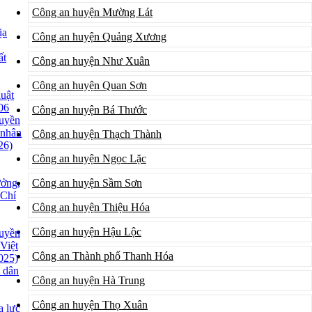
Công an huyện Mường Lát
ịa
Công an huyện Quảng Xương
ất
Công an huyện Như Xuân
Công an huyện Quan Sơn
luật
06
Công an huyện Bá Thước
uyền
 nhân
Công an huyện Thạch Thành
26)
Công an huyện Ngọc Lặc
ưởng,
Công an huyện Sầm Sơn
 Chí
Công an huyện Thiệu Hóa
Công an huyện Hậu Lộc
uyền
Việt
Công an Thành phố Thanh Hóa
025)
 dân
Công an huyện Hà Trung
Công an huyện Thọ Xuân
a lực