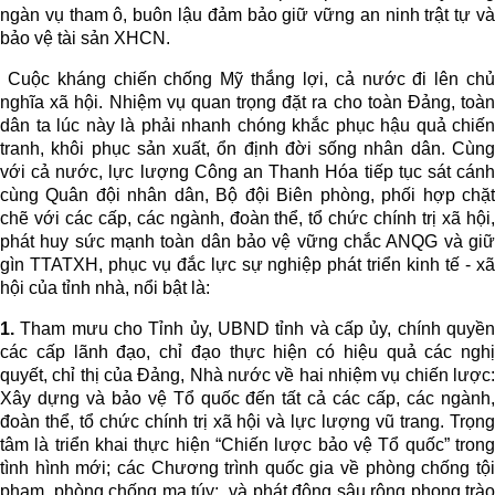
ngàn vụ tham ô, buôn lậu đảm bảo giữ vững an ninh trật tự và
bảo vệ tài sản XHCN.
Cuộc kháng chiến chống Mỹ thắng lợi, cả nước đi lên chủ
nghĩa xã hội. Nhiệm vụ quan trọng đặt ra cho toàn Đảng, toàn
dân ta lúc này là phải nhanh chóng khắc phục hậu quả chiến
tranh, khôi phục sản xuất, ổn định đời sống nhân dân. Cùng
với cả nước, lực lượng Công an Thanh Hóa tiếp tục sát cánh
cùng Quân đội nhân dân, Bộ đội Biên phòng, phối hợp chặt
chẽ với các cấp, các ngành, đoàn thể, tổ chức chính trị xã hội,
phát huy sức mạnh toàn dân bảo vệ vững chắc ANQG và giữ
gìn TTATXH, phục vụ đắc lực sự nghiệp phát triển kinh tế - xã
hội của tỉnh nhà, nổi bật là:
1.
Tham mưu cho Tỉnh ủy, UBND tỉnh và cấp ủy, chính quyền
các cấp lãnh đạo, chỉ đạo thực hiện có hiệu quả các nghị
quyết, chỉ thị của Đảng, Nhà nước về hai nhiệm vụ chiến lược:
Xây dựng và bảo vệ Tổ quốc đến tất cả các cấp, các ngành,
đoàn thể, tổ chức chính trị xã hội và lực lượng vũ trang. Trọng
tâm là triển khai thực hiện “Chiến lược bảo vệ Tổ quốc” trong
tình hình mới; các Chương trình quốc gia về phòng chống tội
phạm, phòng chống ma túy; và phát động sâu rộng phong trào