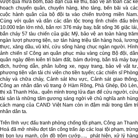
vượt qua mưa bom, bão đạn của kẻ thù, bảo vệ an toàn các kế
hoạch chuyển quân, chuyển hàng, kho tàng, bến bãi và các
cuộc hành quân của bộ đội ta vào chiến trường miền Nam.
Cùng với quân và dân các dân tộc trong tỉnh chiến đấu trên
10.000 trận lớn nhỏ, bắn rơi 376 máy bay, bắt sống 36 giặc lái,
bắn cháy 57 tàu chiến của giặc Mỹ, bảo vệ an toàn hàng trăm
ngàn lư­ợt phư­ơng tiện, sơ tán hàng triệu tấn hàng hoá, lương
thực, xăng dầu, vũ khí, cứu sống hàng chục ngàn người. Hình
ảnh chiến sĩ Công an quân phục màu vàng cùng Bộ đội, dân
quân ngày đêm kiên trì bám đất, bám đường, bắn trả máy bay
địch, hướng dẫn, phân luồng xe, ngụy trang, bảo vệ vật tư,
phương tiện vận tải chi viện cho tiền tuyến; các chiến sĩ Phòng
cháy và chữa cháy, Cảnh sát khu vực, Cảnh sát giao thông,
Công an nhân dân vũ trang ở Hàm Rồng, Phà Ghép, Đò Lèn,
thị xã Thanh Hóa.. quên mình trong lửa đạn để cứu người, cứu
tài sản là những tấm gương sáng ngời về chủ nghĩa anh hùng
cách mạng của CAND Việt Nam còn in đậm mãi trong tâm trí
nhân dân ta.
Trên lĩnh vực đấu tranh phòng chống tội phạm, Công an Thanh
Hoá đã mở nhiều đợt tấn công trấn áp các loại tội phạm, trừng
trị bọn lưu manh, côn đồ trộm cướp…, phát hiện, xử lý hàng