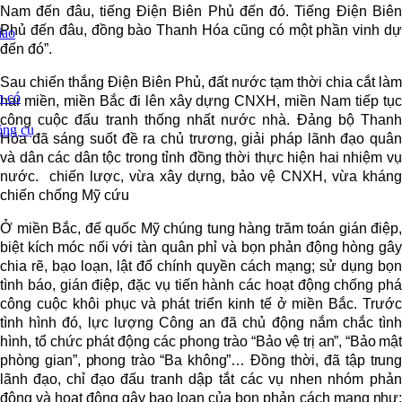
Nam đến đâu, tiếng Điện Biên Phủ đến đó. Tiếng Điện Biên
Phủ đến đâu, đồng bào Thanh Hóa cũng có một phần vinh dự
iao
đến đó”.
Sau chiến thắng Điện Biên Phủ, đất nước tạm thời chia cắt làm
h có
hai miền, miền Bắc đi lên xây dựng CNXH, miền Nam tiếp tục
công cuộc đấu tranh thống nhất nước nhà. Đảng bộ Thanh
ông cụ
Hóa đã sáng suốt đề ra chủ trương, giải pháp lãnh đạo quân
và dân các dân tộc trong tỉnh đồng thời thực hiện hai nhiệm vụ
nước. chiến lược, vừa xây dựng, bảo vệ CNXH, vừa kháng
chiến chống Mỹ cứu
Ở miền Bắc, đế quốc Mỹ chúng tung hàng trăm toán gián điệp,
biệt kích móc nối với tàn quân phỉ và bọn phản động hòng gây
chia rẽ, bạo loạn, lật đổ chính quyền cách mạng; sử dụng bọn
tình báo, gián điệp, đặc vụ tiến hành các hoạt động chống phá
công cuộc khôi phục và phát triển kinh tế ở miền Bắc. Trước
tình hình đó, lực lượng Công an đã chủ động nắm chắc tình
hình, tổ chức phát động các phong trào
“Bảo vệ trị an”, “Bảo mật
phòng gian”, phong trào “Ba không”…
Đồng thời, đã tập trung
lãnh đạo, chỉ đạo
đấu tranh dập tắt các vụ nhen nhóm phả
động và hoạt động gây bạo loạn của bọn phản cách mạng
như: