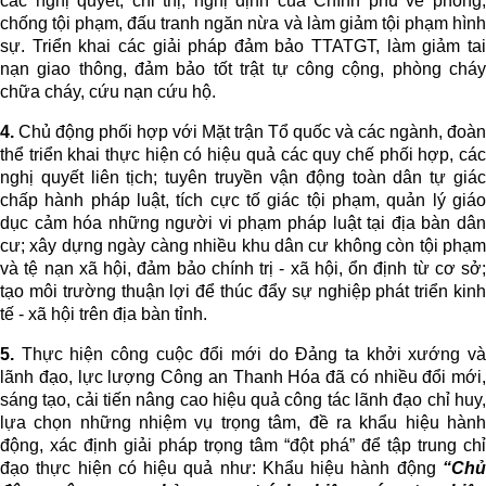
các nghị quyết, chỉ thị, nghị định của Chính phủ về phòng,
chống tội phạm, đấu tranh ngăn nừa và làm giảm tội phạm hình
sự. Triển khai các giải pháp đảm bảo TTATGT, làm giảm tai
nạn giao thông, đảm bảo tốt trật tự công cộng, phòng cháy
chữa cháy, cứu nạn cứu hộ.
4.
Chủ động phối hợp với Mặt trận Tổ quốc và các ngành, đoàn
thể triển khai thực hiện có hiệu quả các quy chế phối hợp, các
nghị quyết liên tịch; tuyên truyền vận động toàn dân tự giác
chấp hành pháp luật, tích cực tố giác tội phạm, quản lý giáo
dục cảm hóa những người vi phạm pháp luật tại địa bàn dân
cư; xây dựng ngày càng nhiều khu dân cư không còn tội phạm
và tệ nạn xã hội, đảm bảo chính trị - xã hội, ổn định từ cơ sở;
tạo môi trường thuận lợi để thúc đẩy sự nghiệp phát triển kinh
tế - xã hội trên địa bàn tỉnh.
5.
Thực hiện công cuộc đổi mới do Đảng ta khởi xướng và
lãnh đạo, lực lượng Công an Thanh Hóa đã có nhiều đổi mới,
sáng tạo, cải tiến nâng cao hiệu quả công tác lãnh đạo chỉ huy,
lựa chọn những nhiệm vụ trọng tâm, đề ra khẩu hiệu hành
động, xác định giải pháp trọng tâm “đột phá” để tập trung chỉ
đạo thực hiện có hiệu quả như: Khẩu hiệu hành động
“
Chủ