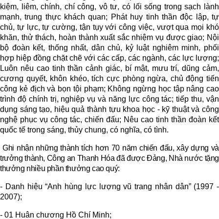
kiệm, liêm, chính, chí công, vô tư, có lối sống trong sạch lành
mạnh, trung thực khách quan; Phát huy tinh thần độc lập, tự
chủ, tự lực, tự cường, tận tụy với công việc, vượt qua mọi khó
khăn, thử thách, hoàn thành xuất sắc nhiệm vụ được giao; Nội
bộ đoàn kết, thống nhất, dân chủ, kỷ luật nghiêm minh, phối
hợp hiệp đồng chặt chẽ với các cấp, các ngành, các lực lượng;
Luôn nêu cao tinh thần cảnh giác, bí mật, mưu trí, dũng cảm,
cương quyết, khôn khéo, tích cực phòng ngừa, chủ động tiến
công kẻ địch và bọn tội phạm; Không ngừng học tập nâng cao
trình độ chính trị, nghiệp vụ và năng lực công tác; tiếp thu, vận
dụng sáng tạo, hiệu quả thành tựu khoa học - kỹ thuật và công
nghệ phục vụ công tác, chiến đấu; Nêu cao tinh thần đoàn kết
quốc tế trong sáng, thủy chung, có nghĩa, có tình.
Ghi nhận những thành tích
hơn
70 năm chiến đấu, xây dựng và
trưởng thành, Công an Thanh Hóa đã được Đảng, Nhà nước tặng
thưởng nhiều phần thưởng cao quý:
- Danh hiệu “Anh hùng lực lượng vũ trang nhân dân” (1997 -
2007);
- 01 Huân chương Hồ Chí Minh;