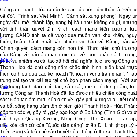
Công an Thanh Hóa ra đời từ các tổ chức tiền thân là “Đội tự
vệ đỏ”, “Trinh sát Việt Minh”, “Cảnh sát xung phong”. Ngay từ
ngày đầu mới thành lập, trang bị hầu như không có gì, nhưng
với tinh thần quyết tâm, ý chí cách mạng kiên cường, lực
lượng CAND tỉnh ta đã vượt qua muôn vàn khó khăn, nguy
ng
hiểm, hoàn thành xuất sắc nhiệm vụ, bảo vệ Đảng, bảo vệ
Chính quyền cách mạng còn non trẻ. Thực hiện chủ trương
của Đảng về trấn áp mạnh mẽ đối với bọn phản cách mạng,
 lượng
phục vụ nhiệm vụ cải tạo xã hội chủ nghĩa, lực lượng Công an
Thanh Hoá đã chủ động nắm chắc tình hình, triển khai thực
ng
hiện có hiệu quả các kế hoạch “Khoanh vùng trấn phản”, “Tập
trung cải tạo và cải tạo tại chỗ bọn phản cách mạng”. Với sự
tập trung lãnh đạo, chỉ đạo, sâu sát, mưu trí, dũng cảm, lực
 luật
c
lượng Công an Thanh Hoá đã lập được nhiều chiến công xuất
sắc: Đập tan âm mưu của địch về "gây phỉ, xưng vua", tiêu diệt
và bắt sống hàng trăm tên ở biên giới Thanh Hoá - Hủa Phăn;
đập tan các vụ gây rối, gây bạo loạn ở Ba Làng (Tĩnh Gia) và ở
ông
các huyện Quảng Xương,
Nông Cống, Thọ Xuân… Trấn áp,
triệt xóa căn cứ của "Quốc dân đảng" ở ấp Di Linh (Hợp Lý -
kiểm
Triệu Sơn) và toàn bộ sào huyệt của chúng ở thị xã Thanh Hóa;
nạn,