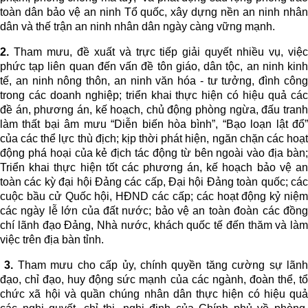
toàn dân bảo vệ an ninh Tổ quốc, xây dựng nền an ninh nhân
dân và thế trận an ninh nhân dân ngày càng vững mạnh.
2.
Tham mưu, đề xuất và trực tiếp giải quyết nhiều vụ, việc
phức tạp liên quan đến vấn đề tôn giáo, dân tộc, an ninh kinh
tế, an ninh nông thôn, an ninh văn hóa - tư tưởng, đình công
trong các doanh nghiệp; triển khai thực hiện có hiệu quả các
đề án, phương án, kế hoạch, chủ động phòng ngừa, đấu tranh
làm thất bại âm mưu “Diễn biến hòa bình”, “Bạo loạn lật đổ”
của các thể lực thù địch; kịp thời phát hiện, ngăn chặn các hoạt
động phá hoại của kẻ địch tác động từ bên ngoài vào địa bàn;
Triển khai thực hiện tốt các phương án, kế hoạch bảo vệ an
toàn các kỳ đại hội Đảng các cấp, Đại hội Đảng toàn quốc; các
cuộc bầu cử Quốc hội, HĐND các cấp; các hoạt động kỷ niệm
các ngày lễ lớn của đất nước; bảo vệ an toàn đoàn các đồng
chí lãnh đạo Đảng, Nhà nước, khách quốc tế đến thăm và làm
việc trên địa bàn tỉnh.
3.
Tham mưu cho cấp ủy, chính quyền tăng cường sự lãn
đạo, chỉ đạo, huy động sức mạnh của các ngành, đoàn thể, tổ
chức xã hội và quần chúng nhân dân thực hiện có hiệu quả