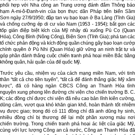
phối hợp với Nha công an Trung ương đánh đắm Thông báo
hạm A-mi-ô-Đanh-vin của bọn thực dân Pháp trên biển Sầm
Sơn ngày 27/9/1950; đập tan vụ bạo loạn ở Ba Làng (Tĩnh Gia)
và chống cưỡng ép di cư vào Nam (1953 - 1954); bắt gọn các
tốp gián điệp biệt kích của Mỹ nhảy dù xuống Pù Cọ (Quan
Hóa), Công Bình (Nông Cống), Biện Sơn (Tĩnh Gia); phá tan các
tổ chức phản động và kích động quần chúng gây bạo loạn cướp
chính quyền ở Pù Nhi (Quan Hóa) giữ vững an ninh trật tự và
góp phần đánh thắng cuộc chiến tranh phá hoại miền Bắc bằng
không quân, hải quân của đế quốc Mỹ.
Trước yêu cầu, nhiệm vụ của cách mạng miền Nam, với tinh
thần “tất cả cho tiền tuyến”, “tất cả để đánh thắng giặc Mỹ xâm
lược”, đã có hàng ngàn CBCS Công an Thanh Hóa tình
nguyện xung phong lên đường chi viện cho chiến trường B. C.
K; các đồng chí được chi viện đã nêu cao bản lĩnh kiên cường,
dũng cảm, vượt qua khó khăn gian khổ, hoàn thành tốt nhiệm
vụ được giao; trong đó có 111 đồng chí đã anh dũng hy sinh,
nhiều đồng chí bị thương để lại một phần xương máu nơi
chiến trường. Trong chiến tranh phá hoại ác liệt của giặc Mỹ,
cùng với lực lượng Công an cả nước, Công an Thanh Hóa đã