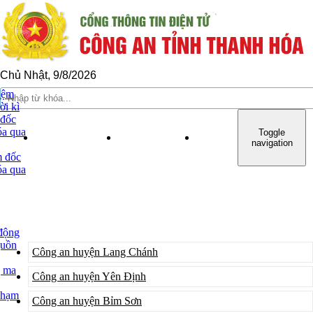
Chủ Nhật, 9/8/2026
iệm
ời kì
 đốc
a qua
Toggle
TRANG CHỦ
GIỚI THIỆU
TIN TỨC SỰ KIỆN
navigation
m đốc
a qua
CÔNG AN HUYỆN
động
guồn
Công an huyện Lang Chánh
g ma
Công an huyện Yên Định
phạm
Công an huyện Bỉm Sơn