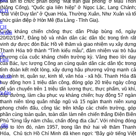
phá tan tổ chức phản động “Mặt trận giải phóng” ở Mậu Thôn
(Nông Cống), “Quốc gia liên hiệp” ở Ngọc Lặc, Lang Chánh;
CNCH
“Đại Việt Duy tân” ở Quan Hóa, Thường Xuân, Như Xuân và tổ
chức gián điệp ở Hòn Mê (Ba Làng - Tĩnh Gia).
ạn
NCH
Cuộc kháng chiến chống thực dân Pháp bùng nổ, ngày
ng dẫn
20/02/1947, Đảng bộ và nhân dân các dân tộc trong tỉnh rất
vinh dự được đón Bác Hồ về thăm và giao nhiệm vụ xây dựng
Thanh Hóa trở thành “Tỉnh kiểu mẫu”, đảm nhiệm vai trò hậu
CC
phương của cuộc kháng chiến trường kỳ. Vâng theo lời dạy
ã hội
của Bác, lực lượng Công an cùng quân dân các dân tộc trong
tỉnh đoàn kết một lòng, xây dựng hậu phương vững mạnh cả
về chính trị, quân sự, kinh tế, văn hóa - xã hội. Thanh Hóa đã
ng của
g,
huy động hơn 1 triệu dân công, đóng góp 20 triệu ngày công
để vận chuyển trên 1 triệu tấn lương thực, thực phẩm, vũ khí,
ừa đảo
đắp đường, làm cầu phục vụ kháng chiến; huy động 57 ngàn
thanh niên tòng quân nhập ngũ và 15 ngàn thanh niên xung
phong chiến đấu, công tác trên khắp các chiến trường, góp
phần cùng toàn quân, toàn dân làm nên chiến thắng Điện Biên
Phủ “lừng lẫy năm châu, chấn động địa cầu”. Với những đóng
g dân
góp to lớn đó, năm 1957, trong lần thứ hai về thăm Thanh
Hóa, Chủ tịch Hồ Chí Minh đã khen ngợi: “Bây giờ tiếng Việt