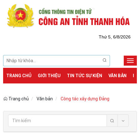
Thứ 5, 6/8/2026
Togg
navi
TRANG CHỦ
GIỚI THIỆU
TIN TỨC SỰ KIỆN
VĂN BẢN
DỊ
Trang chủ
Văn bản
Công tác xây dựng Đảng