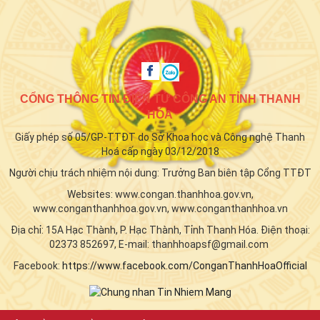
CỔNG THÔNG TIN ĐIỆN TỬ CÔNG AN TỈNH THANH
HÓA
Giấy phép số 05/GP-TTĐT do Sở Khoa học và Công nghệ Thanh
Hoá cấp ngày 03/12/2018
Người chịu trách nhiệm nội dung: Trưởng Ban biên tập Cổng TTĐT
Websites: www.congan.thanhhoa.gov.vn,
www.conganthanhhoa.gov.vn, www.conganthanhhoa.vn
Địa chỉ: 15A Hạc Thành, P. Hạc Thành, Tỉnh Thanh Hóa. Điện thoại:
02373 852697, E-mail: thanhhoapsf@gmail.com
Facebook:
https://www.facebook.com/ConganThanhHoaOfficial