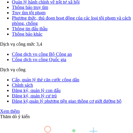
Quản lý hành chính về trật tự xã hội
Thông báo truy tìm
Truy tìm tội phạm
Phương thức, thủ đoạn hoạt động của các loại tội phạm và cách
phòng, chống
Thông tin đấu thầu
Thông báo khác
Dịch vụ công mức 3,4
Cổng dịch vụ công Bộ Công an
Cổng dịch vụ công Quốc gia
Dịch vụ công
Cấp, quản lý thẻ căn cước công dân
Chính sách
Đăng ký, quản lý con dấu
Đăng ký, quản lý cư trú
Đăng ký,quản lý phương tiện giao thông cơ giới đường bộ
Xem thêm
Thăm dò ý kiến