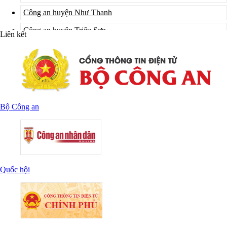
Công an huyện Như Thanh
Công an huyện Triệu Sơn
Liên kết
Công an huyện Tĩnh Gia
Công an huyện Vĩnh Lộc
Công an huyện Cẩm Thủy
Công an huyện Hoằng Hóa
Bộ Công an
Công an huyện Nông Cống
Công an huyện Quan Hóa
Quốc hội