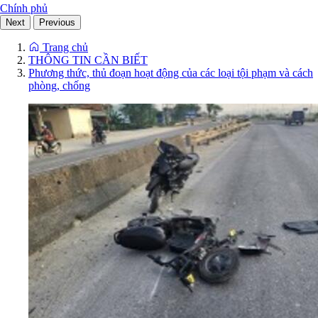
Chính phủ
Next
Previous
Trang chủ
THÔNG TIN CẦN BIẾT
Phương thức, thủ đoạn hoạt động của các loại tội phạm và cách
phòng, chống