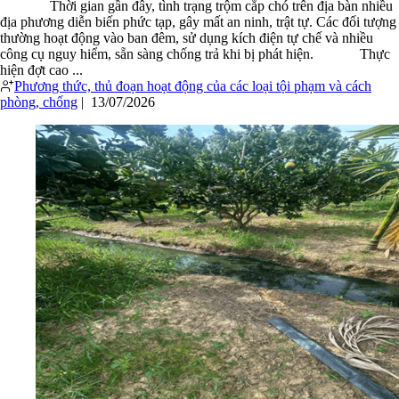
Thời gian gần đây, tình trạng trộm cắp chó trên địa bàn nhiều
địa phương diễn biến phức tạp, gây mất an ninh, trật tự. Các đối tượng
thường hoạt động vào ban đêm, sử dụng kích điện tự chế và nhiều
công cụ nguy hiểm, sẵn sàng chống trả khi bị phát hiện. Thực
hiện đợt cao ...
Phương thức, thủ đoạn hoạt động của các loại tội phạm và cách
phòng, chống
|
13/07/2026