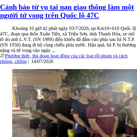
Cảnh báo từ vụ tai nạn giao thông làm một
người tử vong trên Quốc lộ 47C
Khoảng 10 giờ 42 phút ngày 03/7/2026, tại Km19+610 Quốc lộ
47C, đoạn qua thôn Xuân Tiên, xã Triệu Sơn, tỉnh Thanh Hóa, xe mô
tô do anh L.V.T. (SN 1989) điều khiển đã đâm vào phía sau bà N.T.P.
(SN 1950) đang đi bộ cùng chiều phía trước. Hậu quả, bà P. bị thương
nặng và tử vong vào ngày ...
Phương thức, thủ đoạn hoạt động của các loại tội phạm và cách
phòng, chống
|
14/07/2026