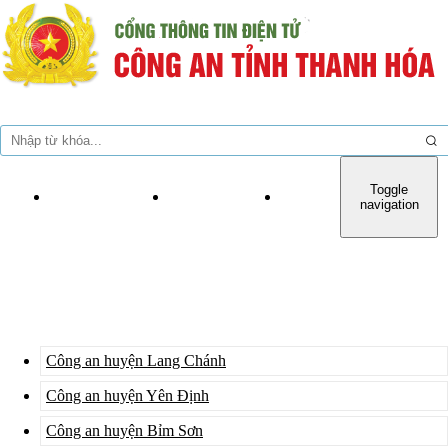
Toggle
TRANG CHỦ
GIỚI THIỆU
TIN TỨC SỰ KIỆN
navigation
CÔNG AN HUYỆN
Công an huyện Lang Chánh
Công an huyện Yên Định
Công an huyện Bỉm Sơn