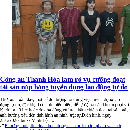
Công an Thanh Hóa làm rõ vụ cưỡng đoạt
tài sản núp bóng tuyển dụng lao động tự do
Thời gian gần đây, một số đối tượng lợi dụng việc tuyển dụng lao
động tự do, đặc biệt là thanh thiếu niên, để tự đặt ra các khoản phạt vô
lý, dùng vũ lực hoặc đe dọa dùng vũ lực nhằm chiếm đoạt tài sản, gây
ảnh hưởng xấu đến tình hình an ninh, trật tự.Điển hình, ngày
28/5/2026, tại xã Vĩnh Lộc, ...
Phương thức, thủ đoạn hoạt động của các loại tội phạm và cách