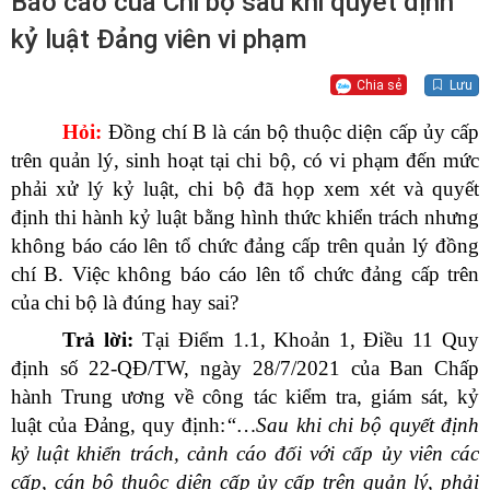
Báo cáo của Chi bộ sau khi quyết định
kỷ luật Đảng viên vi phạm
Chia sẻ
Lưu
Hỏi:
Đồng chí B là cán bộ thuộc diện cấp ủy cấp
trên quản lý, sinh hoạt tại chi bộ, có vi phạm đến mức
phải xử lý kỷ luật, chi bộ đã họp xem xét và quyết
định thi hành kỷ luật bằng hình thức khiển trách nhưng
không báo cáo lên tổ chức đảng cấp trên quản lý đồng
chí B. Việc không báo cáo lên tổ chức đảng cấp trên
của chi bộ là đúng hay sai?
Trả lời:
Tại Điểm 1.1,
Khoản 1,
Điều 11
Quy
định số 22-QĐ/TW, ngày 28/7/2021 của Ban Chấp
hành Trung ương về công tác kiểm tra, giám sát, kỷ
luật của Đảng, quy định:
“…Sau khi chi bộ quyết định
kỷ luật khiển trách, cảnh cáo đối với cấp ủy viên các
cấp, cán bộ thuộc diện cấp ủy cấp trên quản lý, phải