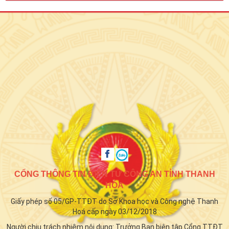
CỔNG THÔNG TIN ĐIỆN TỬ CÔNG AN TỈNH THANH
HÓA
Giấy phép số 05/GP-TTĐT do Sở Khoa học và Công nghệ Thanh
Hoá cấp ngày 03/12/2018
Người chịu trách nhiệm nội dung: Trưởng Ban biên tập Cổng TTĐT