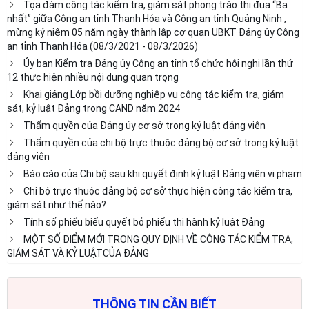
Tọa đàm công tác kiểm tra, giám sát phong trào thi đua “Ba
nhất” giữa Công an tỉnh Thanh Hóa và Công an tỉnh Quảng Ninh ,
mừng kỷ niệm 05 năm ngày thành lập cơ quan UBKT Đảng ủy Công
an tỉnh Thanh Hóa (08/3/2021 - 08/3/2026)
Ủy ban Kiểm tra Đảng ủy Công an tỉnh tổ chức hội nghị lần thứ
12 thực hiện nhiều nội dung quan trọng
Khai giảng Lớp bồi dưỡng nghiệp vụ công tác kiểm tra, giám
sát, kỷ luật Đảng trong CAND năm 2024
Thẩm quyền của Đảng ủy cơ sở trong kỷ luật đảng viên
Thẩm quyền của chi bộ trực thuộc đảng bộ cơ sở trong kỷ luật
đảng viên
Báo cáo của Chi bộ sau khi quyết định kỷ luật Đảng viên vi phạm
Chi bộ trực thuộc đảng bộ cơ sở thực hiện công tác kiểm tra,
giám sát như thế nào?
Tính số phiếu biểu quyết bỏ phiếu thi hành kỷ luật Đảng
MỘT SỐ ĐIỂM MỚI TRONG QUY ĐỊNH VỀ CÔNG TÁC KIỂM TRA,
GIÁM SÁT VÀ KỶ LUẬTCỦA ĐẢNG
THÔNG TIN CẦN BIẾT