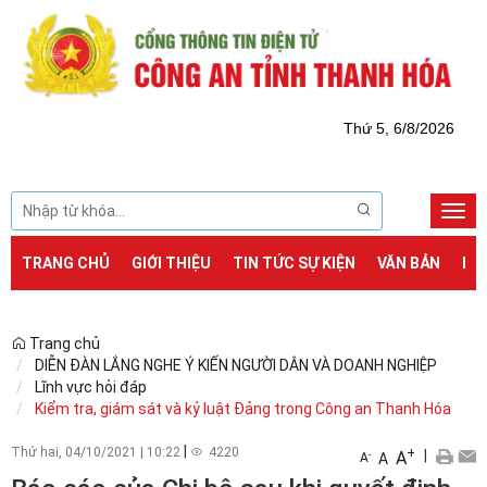
Thứ 5, 6/8/2026
Togg
navi
TRANG CHỦ
GIỚI THIỆU
TIN TỨC SỰ KIỆN
VĂN BẢN
DỊ
Trang chủ
DIỄN ĐÀN LẮNG NGHE Ý KIẾN NGƯỜI DÂN VÀ DOANH NGHIỆP
Lĩnh vực hỏi đáp
Kiểm tra, giám sát và kỷ luật Đảng trong Công an Thanh Hóa
|
Thứ hai, 04/10/2021
|
10:22
4220
+
|
A
-
A
A