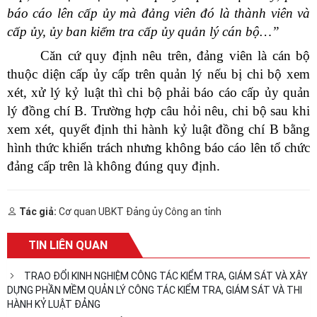
báo cáo lên cấp ủy mà đảng viên đó là thành viên và
cấp ủy, ủy ban kiểm tra cấp ủy quản lý cán bộ…”
Căn cứ quy định nêu trên, đảng viên là cán bộ
thuộc diện cấp ủy cấp trên quản lý nếu bị chi bộ xem
xét, xử lý kỷ luật thì chi bộ phải báo cáo cấp ủy quản
lý đồng chí B. Trường hợp câu hỏi nêu, chi bộ sau khi
xem xét, quyết định thi hành kỷ luật đồng chí B bằng
hình thức khiển trách nhưng không báo cáo lên tổ chức
đảng cấp trên là không đúng quy định.
Tác giả:
Cơ quan UBKT Đảng ủy Công an tỉnh
TIN LIÊN QUAN
TRAO ĐỔI KINH NGHIỆM CÔNG TÁC KIỂM TRA, GIÁM SÁT VÀ XÂY
DỰNG PHẦN MỀM QUẢN LÝ CÔNG TÁC KIỂM TRA, GIÁM SÁT VÀ THI
HÀNH KỶ LUẬT ĐẢNG