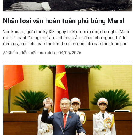
Nhân loại vẫn hoàn toàn phủ bóng Marx!
Vào khoảng giữa thế kỷ XIX, ngay từ khi mới ra đời, chủ nghĩa Marx
đã trở thành "bóng ma" ám ảnh châu Âu tư bản chủ nghĩa. Từ đó
đến nay, mặc cho các thế lực thù địch dùng đủ các thủ đoạn phủ
nhận và bôi đen, chủ nghĩa Marx vẫn sừng sững là một học thuyết
Chống diễn biến hòa bình
|
04/05/2026
có ảnh hưởng sâu rộng đến tiến trình phát ...