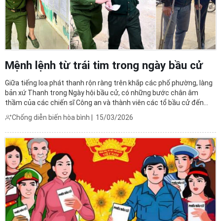
Mệnh lệnh từ trái tim trong ngày bầu cử
Giữa tiếng loa phát thanh rộn ràng trên khắp các phố phường, làng
bản xứ Thanh trong Ngày hội bầu cử, có những bước chân âm
thầm của các chiến sĩ Công an và thành viên các tổ bầu cử đến
từng ngõ nhỏ, từng phòng bệnh, và cả sau những cánh cửa sắt của
Chống diễn biến hòa bình
|
15/03/2026
Trại tạm giam, cơ sở cai nghiện. Họ đang thực ...