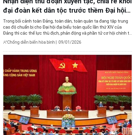
Nhận diện thủ đoạn xuyên tạc, chia rẽ khối
đại đoàn kết dân tộc trước thềm Đại hội
XIV của Đảng
Trong bối cảnh toàn Đảng, toàn dân, toàn quân ta đang tập trung
cao độ chuẩn bị cho Đại hội đại biểu toàn quốc lần thứ XIV của
Đảng thì các thế lực thù địch, phản động và phần tử cơ hội chính trị
tiếp tục gia tăng hoạt động chống phá với phương thức, thủ đoạn
Chống diễn biến hòa bình
|
09/01/2026
ngày càng tinh vi, có tính hệ thống và ...