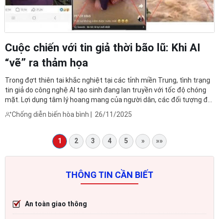
Cuộc chiến với tin giả thời bão lũ: Khi AI
“vẽ” ra thảm họa
Trong đợt thiên tai khắc nghiệt tại các tỉnh miền Trung, tình trạng
tin giả do công nghệ AI tạo sinh đang lan truyền với tốc độ chóng
mặt. Lợi dụng tâm lý hoang mang của người dân, các đối tượng đã
dùng AI để dựng nên hình ảnh ngập lụt, sạt lở, thậm chí là nạn nhân
Chống diễn biến hòa bình
|
26/11/2025
bị thương với mức độ nghiêm trọng ...
1
2
3
4
5
»
»»
THÔNG TIN CẦN BIẾT
An toàn giao thông