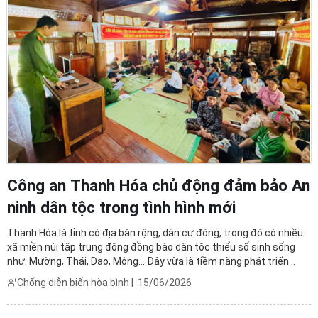
Công an Thanh Hóa chủ động đảm bảo An
ninh dân tộc trong tình hình mới
Thanh Hóa là tỉnh có địa bàn rộng, dân cư đông, trong đó có nhiều
xã miền núi tập trung đông đồng bào dân tộc thiểu số sinh sống
như: Mường, Thái, Dao, Mông… Đây vừa là tiềm năng phát triển
nhưng cũng tiềm ẩn nhiều tố phức tạp về an ninh dân tộc. Các xã
Chống diễn biến hòa bình
|
15/06/2026
vùng miền núi, dân tộc là “địa bàn” mà các ...