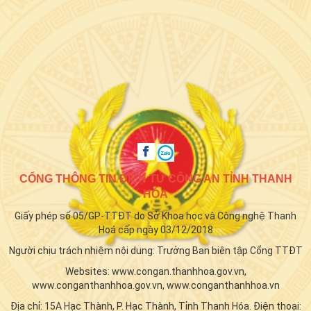
CỔNG THÔNG TIN ĐIỆN TỬ CÔNG AN TỈNH THANH
HÓA
Giấy phép số 05/GP-TTĐT do Sở Khoa học và Công nghệ Thanh
Hoá cấp ngày 03/12/2018
Người chịu trách nhiệm nội dung: Trưởng Ban biên tập Cổng TTĐT
Websites: www.congan.thanhhoa.gov.vn,
www.conganthanhhoa.gov.vn, www.conganthanhhoa.vn
Địa chỉ: 15A Hạc Thành, P. Hạc Thành, Tỉnh Thanh Hóa. Điện thoại: