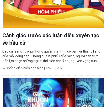
Cảnh giác trước các luận điệu xuyên tạc
về bầu cử
Bầu cử là một trong những quyền chính trị cơ bản và thiêng liêng
của mỗi công dân. Thông qua lá phiếu của mình, người dân trực
tiếp lựa chọn những người đại diện cho ý chí, nguyện vọng của
mình tham gia vào bộ máy quyền lực Nhà nước. Ở Việt Nam, việc
Chống diễn biến hòa bình
|
09/03/2026
bầu cử đại biểu của Quốc hội Việt Nam và Hội ...