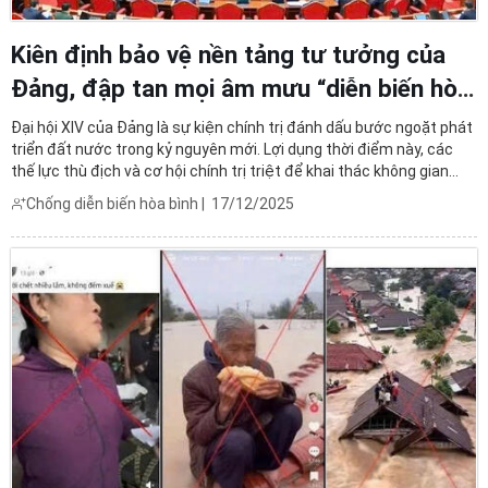
Kiên định bảo vệ nền tảng tư tưởng của
Đảng, đập tan mọi âm mưu “diễn biến hòa
bình”
Đại hội XIV của Đảng là sự kiện chính trị đánh dấu bước ngoặt phát
triển đất nước trong kỷ nguyên mới. Lợi dụng thời điểm này, các
thế lực thù địch và cơ hội chính trị triệt để khai thác không gian
mạng để gia tăng cường độ chống phá.Mục tiêu của chúng không
Chống diễn biến hòa bình
|
17/12/2025
chỉ là xuyên tạc Chủ nghĩa Mác - Lênin, ...