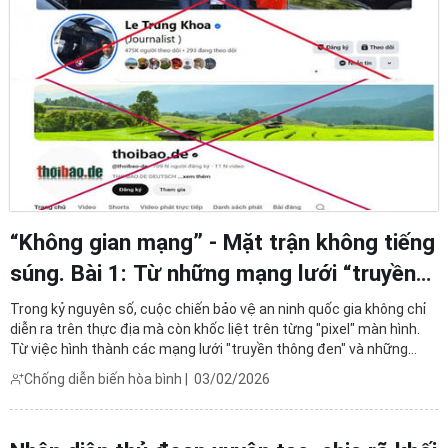
“Không gian mạng” - Mặt trận không tiếng
súng. Bài 1: Từ những mạng lưới “truyền
thông đen”
Trong kỷ nguyên số, cuộc chiến bảo vệ an ninh quốc gia không chỉ
diễn ra trên thực địa mà còn khốc liệt trên từng "pixel" màn hình.
Từ việc hình thành các mạng lưới "truyền thông đen" và những
"con thiêu thân" chống phá tại địa phương đến việc lợi dụng trí tuệ
Chống diễn biến hòa bình
|
03/02/2026
nhân tạo (AI) để thao túng nhận thức, ...