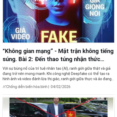
“Không gian mạng” - Mặt trận không tiếng
súng. Bài 2: Đến thao túng nhận thức
bằng AI
Với sự bùng nổ của trí tuệ nhân tạo (AI), ranh giới giữa thật và giả
đang trở nên mong manh. Khi công nghệ Deepfake có thể tạo ra
hình ảnh và video đánh lừa thị giác, ranh giới giữa thực và ảo đang
dần bị xóa nhòa. Thách thức hiện nay không chỉ nằm ở công nghệ,
Chống diễn biến hòa bình
|
04/02/2026
mà là cách xã hội định nghĩa lại niềm ...