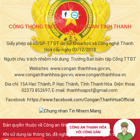
CỔNG THÔNG TIN ĐIỆN TỬ CÔNG AN TỈNH THANH
HÓA
Giấy phép số 05/GP-TTĐT do Sở Khoa học và Công nghệ Thanh
Hoá cấp ngày 03/12/2018
Người chịu trách nhiệm nội dung: Trưởng Ban biên tập Cổng TTĐT
Websites: www.congan.thanhhoa.gov.vn,
www.conganthanhhoa.gov.vn, www.conganthanhhoa.vn
Địa chỉ: 15A Hạc Thành, P. Hạc Thành, Tỉnh Thanh Hóa. Điện thoại:
02373 852697, E-mail: thanhhoapsf@gmail.com
Facebook:
https://www.facebook.com/ConganThanhHoaOfficial
Bản quyền thuộc về Công an tỉnh Thanh Hóa.
Khi sử dụng lại thông tin, đề nghị ghi rõ nguồn "Công an tỉnh Thanh