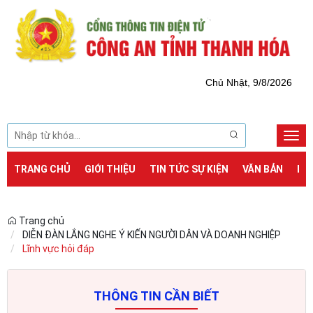
Chủ Nhật, 9/8/2026
Togg
navi
TRANG CHỦ
GIỚI THIỆU
TIN TỨC SỰ KIỆN
VĂN BẢN
DỊ
Trang chủ
DIỄN ĐÀN LẮNG NGHE Ý KIẾN NGƯỜI DÂN VÀ DOANH NGHIỆP
Lĩnh vực hỏi đáp
THÔNG TIN CẦN BIẾT