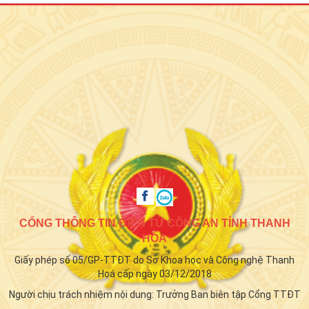
CỔNG THÔNG TIN ĐIỆN TỬ CÔNG AN TỈNH THANH
HÓA
Giấy phép số 05/GP-TTĐT do Sở Khoa học và Công nghệ Thanh
Hoá cấp ngày 03/12/2018
Người chịu trách nhiệm nội dung: Trưởng Ban biên tập Cổng TTĐT