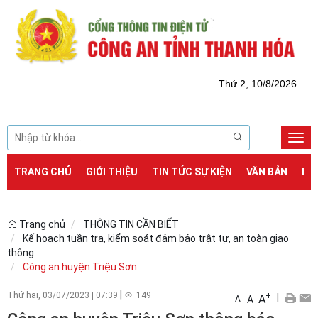
Thứ 2, 10/8/2026
Togg
navi
TRANG CHỦ
GIỚI THIỆU
TIN TỨC SỰ KIỆN
VĂN BẢN
DỊ
Trang chủ
THÔNG TIN CẦN BIẾT
Kế hoạch tuần tra, kiểm soát đảm bảo trật tự, an toàn giao
thông
Công an huyện Triệu Sơn
|
Thứ hai, 03/07/2023
|
07:39
149
+
|
A
-
A
A