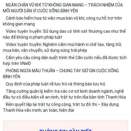
NGĂN CHẶN VŨ KHÍ TỪ KHÔNG GIAN MẠNG – TRÁCH NHIỆM CỦA
MỖI NGƯỜI DÂN VÌ CUỘC SỐNG BÌNH YÊN
Cảnh báo hiểm họa từ việc mua bán vũ khí, công cụ hỗ trợ trên
không gian mạng
Video tuyên truyền: Sử dụng dao có tính sát thương cao như thế
nào để không vi phạm pháp luật
Video tuyên truyền: Nghiêm cấm mọi hành vi chế tạo, tàng trữ,
mua bán, vận chuyển, sử dụng súng trái phép
Cấm yêu cầu công dân xuất trình thẻ Căn cước nếu đã được tích
hợp trên VNeID
PHÒNG NGỪA MÂU THUẪN – CHUNG TAY GIỮ GÌN CUỘC SỐNG
BÌNH YÊN
Quy định của pháp luật về lưu trú và thông báo lưu trú
Tăng cường quản lý, kiểm tra các cơ sở kinh doanh ngành, nghề
đầu tư có điều kiện về an ninh, trật tự trên địa bàn tỉnh Thanh Hóa
Kiên quyết lập lại trật tự công cộng, trật tự đô thị – Xây dựng
Thanh Hóa văn minh, an toàn, hiện đại