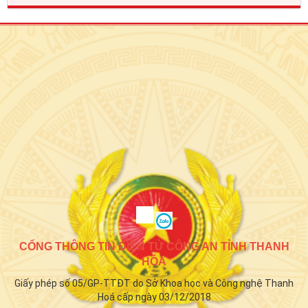
CỔNG THÔNG TIN ĐIỆN TỬ CÔNG AN TỈNH THANH
HÓA
Giấy phép số 05/GP-TTĐT do Sở Khoa học và Công nghệ Thanh
Hoá cấp ngày 03/12/2018