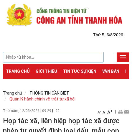
Thứ 5, 6/8/2026
Togg
navi
TRANG CHỦ
GIỚI THIỆU
TIN TỨC SỰ KIỆN
VĂN BẢN
DỊ
Trang chủ
THÔNG TIN CẦN BIẾT
Quản lý hành chính về trật tự xã hội
|
Thứ năm, 12/03/2026
|
09:29
99
+
|
A
-
A
A
Hợp tác xã, liên hiệp hợp tác xã được
phép tự quyết định loại dấu, mẫu con