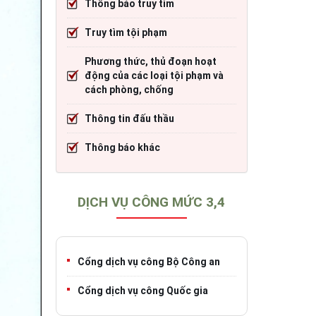
Thông báo truy tìm
cháy
Thông tin đấu thầu
Trang TTĐT Cục CSGT đường bộ
Truy tìm tội phạm
)
o tạo
Thông báo khác
Trang TTĐT Sở Giao thông vận tải tỉnh 
Phương thức, thủ đoạn hoạt
h
Trang TTĐT Cục Đăng kiểm Việt Nam
động của các loại tội phạm và
cách phòng, chống
Thông tin đấu thầu
iao thông
Thông báo khác
DỊCH VỤ CÔNG MỨC 3,4
Cổng dịch vụ công Bộ Công an
Cổng dịch vụ công Quốc gia