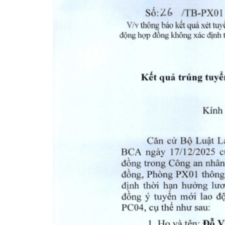
Video clips
Chuyển đổi số và
Kỷ niệm 80 năm N