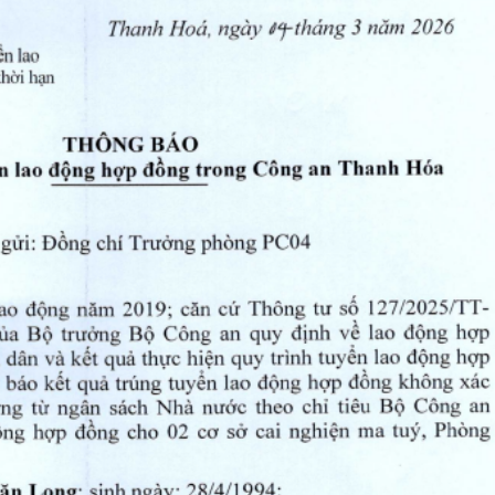
 Đề án 06
Phòng cháy chữa 
gày truyền thống lực lượng An ninh nhân dân (12/7/1946 - 12/7/2026
Tuyển dụng và đà
Chế độ chính sác
Pháp chế
Trật tự, an toàn g
Lĩnh vực khác