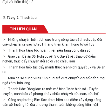
đại và thân thiện./.
Tác giả:
Thạch Lựu
TIN LIÊN QUAN
Những chuyển biến tích cực trong công tác sát hạch, cấp đổi
giấy phép lái xe sau hơn 01 tháng triển khai Thông tư số 108
Thanh Hóa tăng tốc hoàn thiện nền tảng công dân số
Giao ban Đề án 06, Nghị quyết 57: Quyết liệt tháo gỡ điểm
nghẽn, thúc đẩy chuyển đổi số đi vào chiều sâu
Thanh Hóa tiếp tục đẩy mạnh thực hiện Nghị quyết 57 và Đề án
06
Mùa hè số cùng VNeID: Khi tuổi trẻ đưa chuyển đổi số đến từng
ngõ xóm, bản làng
Thanh Hóa: Đồng loạt ra mắt mô hình “Màn hình số - Tuyên
truyền, cảnh báo về phòng cháy, chữa cháy và cứu nạn, cứu hộ”
Công an phường Bỉm Sơn thực hiện cao điểm xây dựng công
dân số, hướng tới địa phương thanh toán không dùng tiền mặt