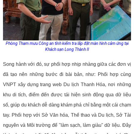
Phòng Tham mưu Công an tỉnh kiểm tra lắp đặt màn hình cảm ứng tại
Khách sạn Long Thành II
Song hành với đó, sự phối hợp nhịp nhàng giữa các đơn vị
đã tạo nên những bước đi bài bản, như: Phối hợp cùng
VNPT xây dựng trang web Du lịch Thanh Hóa, nơi những
khu di tích, điểm đến được tái hiện sinh động qua dữ liệu
số, giúp du khách dễ dàng khám phá chỉ bằng một cái chạm
tay. Phối hợp với Sở Văn hóa, Thể thao và Du lịch, Sở Tài
nguyên và Môi trường để "làm sạch, làm giàu" dữ liệu. Đây