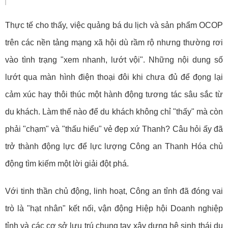
Thực tế cho thấy, việc quảng bá du lịch và sản phẩm OCOP
trên các nền tảng mạng xã hội dù rầm rộ nhưng thường rơi
vào tình trạng "xem nhanh, lướt vội". Những nội dung số
lướt qua màn hình điện thoại đôi khi chưa đủ để đọng lại
cảm xúc hay thôi thúc một hành động tương tác sâu sắc từ
du khách. Làm thế nào để du khách không chỉ "thấy" mà còn
phải "chạm" và "thấu hiểu" vẻ đẹp xứ Thanh? Câu hỏi ấy đã
trở thành động lực để lực lượng Công an Thanh Hóa chủ
động tìm kiếm một lời giải đột phá.
Với tinh thần chủ động, linh hoạt, Công an tỉnh đã đóng vai
trò là "hạt nhân" kết nối, vận động Hiệp hội Doanh nghiệp
tỉnh và các cơ sở lưu trú chung tay xây dựng hệ sinh thái du