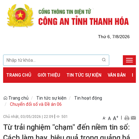
Thứ 6, 7/8/2026
Togg
navi
TRANG CHỦ
GIỚI THIỆU
TIN TỨC SỰ KIỆN
VĂN BẢN
DỊ
Trang chủ
Tin tức sự kiện
Tin hoạt động
Chuyển đổi số và Đề án 06
|
Chủ nhật, 03/05/2026
|
22:09
501
+
|
A
-
A
A
Từ trải nghiệm "chạm" đến niềm tin số:
Cách làm hay, hiệu quả trong quảng bá