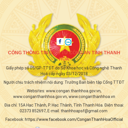
CỔNG THÔNG TIN ĐIỆN TỬ CÔNG AN TỈNH THANH
HÓA
Giấy phép số 05/GP-TTĐT do Sở Khoa học và Công nghệ Thanh
Hoá cấp ngày 03/12/2018
Người chịu trách nhiệm nội dung: Trưởng Ban biên tập Cổng TTĐT
Websites: www.congan.thanhhoa.gov.vn,
www.conganthanhhoa.gov.vn, www.conganthanhhoa.vn
Địa chỉ: 15A Hạc Thành, P. Hạc Thành, Tỉnh Thanh Hóa. Điện thoại:
02373 852697, E-mail: thanhhoapsf@gmail.com
Facebook:
https://www.facebook.com/ConganThanhHoaOfficial