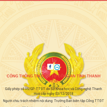
CỔNG THÔNG TIN ĐIỆN TỬ CÔNG AN TỈNH THANH
HÓA
Giấy phép số 05/GP-TTĐT do Sở Khoa học và Công nghệ Thanh
Hoá cấp ngày 03/12/2018
Người chịu trách nhiệm nội dung: Trưởng Ban biên tập Cổng TTĐT