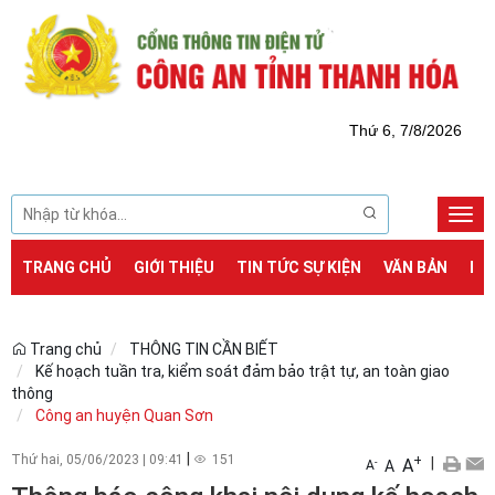
Thứ 6, 7/8/2026
Togg
navi
TRANG CHỦ
GIỚI THIỆU
TIN TỨC SỰ KIỆN
VĂN BẢN
DỊ
Trang chủ
THÔNG TIN CẦN BIẾT
Kế hoạch tuần tra, kiểm soát đảm bảo trật tự, an toàn giao
thông
Công an huyện Quan Sơn
|
Thứ hai, 05/06/2023
|
09:41
151
+
|
A
-
A
A