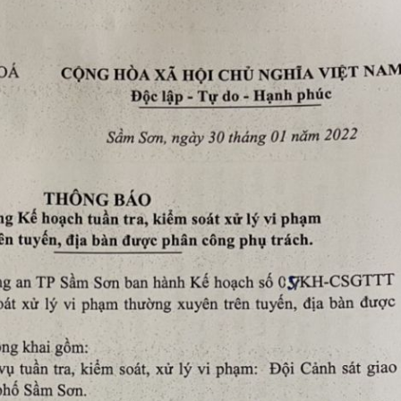
 Đề án 06
Phòng cháy chữa 
gày truyền thống lực lượng An ninh nhân dân (12/7/1946 - 12/7/2026
Tuyển dụng và đà
Chế độ chính sác
Pháp chế
Trật tự, an toàn g
Lĩnh vực khác