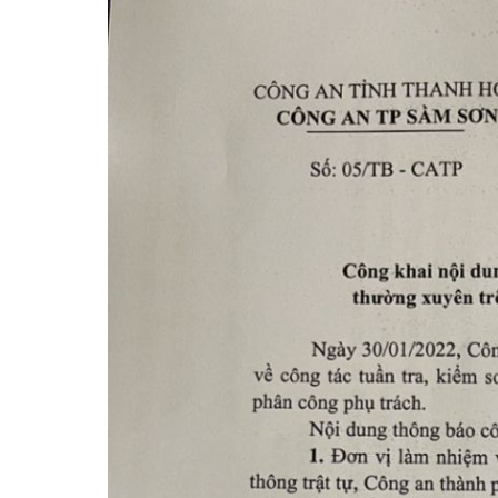
Video clips
Chuyển đổi số và
Kỷ niệm 80 năm N