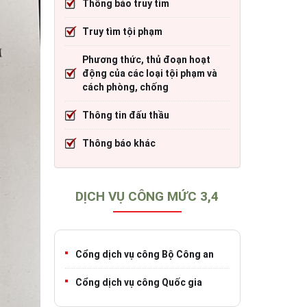
Thông báo truy tìm
cháy
Thông tin đấu thầu
Trang TTĐT Cục CSGT đường bộ
Truy tìm tội phạm
)
o tạo
Thông báo khác
Trang TTĐT Sở Giao thông vận tải tỉnh 
Phương thức, thủ đoạn hoạt
h
Trang TTĐT Cục Đăng kiểm Việt Nam
động của các loại tội phạm và
cách phòng, chống
Thông tin đấu thầu
iao thông
Thông báo khác
DỊCH VỤ CÔNG MỨC 3,4
Cổng dịch vụ công Bộ Công an
Cổng dịch vụ công Quốc gia