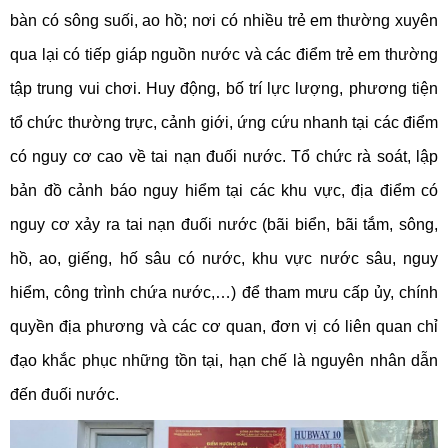
bàn có sông suối, ao hồ; nơi có nhiều trẻ em thường xuyên
qua lại có tiếp giáp nguồn nước và các điểm trẻ em thường
tập trung vui chơi. Huy động, bố trí lực lượng, phương tiện
tổ chức thường trực, cảnh giới, ứng cứu nhanh tại các điểm
có nguy cơ cao về tai nạn đuối nước. Tổ chức rà soát, lập
bản đồ cảnh báo nguy hiểm tại các khu vực, địa điểm có
nguy cơ xảy ra tai nạn đuối nước (bãi biển, bãi tắm, sông,
hồ, ao, giếng, hố sâu có nước, khu vực nước sâu, nguy
hiểm, công trình chứa nước,…) để tham mưu cấp ủy, chính
quyền địa phương và các cơ quan, đơn vị có liên quan chỉ
đạo khắc phục những tồn tại, hạn chế là nguyên nhân dẫn
đến đuối nước.