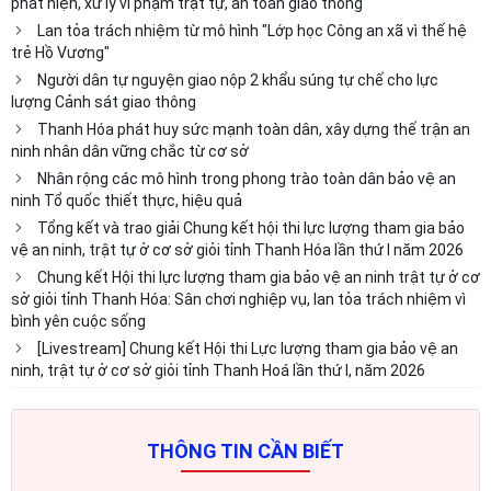
phát hiện, xử lý vi phạm trật tự, an toàn giao thông
Lan tỏa trách nhiệm từ mô hình "Lớp học Công an xã vì thế hệ
trẻ Hồ Vương"
Người dân tự nguyện giao nộp 2 khẩu súng tự chế cho lực
lượng Cảnh sát giao thông
Thanh Hóa phát huy sức mạnh toàn dân, xây dựng thế trận an
ninh nhân dân vững chắc từ cơ sở
Nhân rộng các mô hình trong phong trào toàn dân bảo vệ an
ninh Tổ quốc thiết thực, hiệu quả
Tổng kết và trao giải Chung kết hội thi lực lượng tham gia bảo
vệ an ninh, trật tự ở cơ sở giỏi tỉnh Thanh Hóa lần thứ I năm 2026
Chung kết Hội thi lực lượng tham gia bảo vệ an ninh trật tự ở cơ
sở giỏi tỉnh Thanh Hóa: Sân chơi nghiệp vụ, lan tỏa trách nhiệm vì
bình yên cuộc sống
[Livestream] Chung kết Hội thi Lực lượng tham gia bảo vệ an
ninh, trật tự ở cơ sở giỏi tỉnh Thanh Hoá lần thứ I, năm 2026
THÔNG TIN CẦN BIẾT