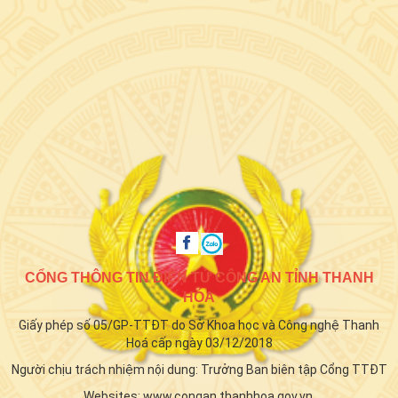
CỔNG THÔNG TIN ĐIỆN TỬ CÔNG AN TỈNH THANH
HÓA
Giấy phép số 05/GP-TTĐT do Sở Khoa học và Công nghệ Thanh
Hoá cấp ngày 03/12/2018
Người chịu trách nhiệm nội dung: Trưởng Ban biên tập Cổng TTĐT
Websites: www.congan.thanhhoa.gov.vn,