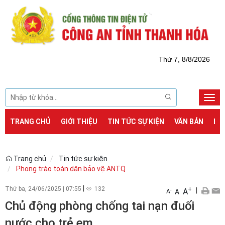
Thứ 7, 8/8/2026
Togg
navi
TRANG CHỦ
GIỚI THIỆU
TIN TỨC SỰ KIỆN
VĂN BẢN
DỊ
Trang chủ
Tin tức sự kiện
Phong trào toàn dân bảo vệ ANTQ
|
Thứ ba, 24/06/2025
|
07:55
132
+
|
A
-
A
A
Chủ động phòng chống tai nạn đuối
nước cho trẻ em