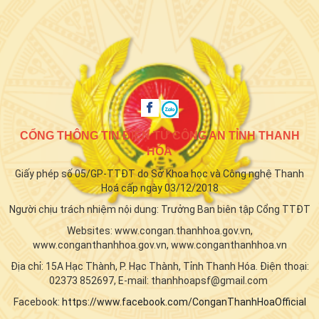
CỔNG THÔNG TIN ĐIỆN TỬ CÔNG AN TỈNH THANH
HÓA
Giấy phép số 05/GP-TTĐT do Sở Khoa học và Công nghệ Thanh
Hoá cấp ngày 03/12/2018
Người chịu trách nhiệm nội dung: Trưởng Ban biên tập Cổng TTĐT
Websites: www.congan.thanhhoa.gov.vn,
www.conganthanhhoa.gov.vn, www.conganthanhhoa.vn
Địa chỉ: 15A Hạc Thành, P. Hạc Thành, Tỉnh Thanh Hóa. Điện thoại:
02373 852697, E-mail: thanhhoapsf@gmail.com
Facebook:
https://www.facebook.com/ConganThanhHoaOfficial