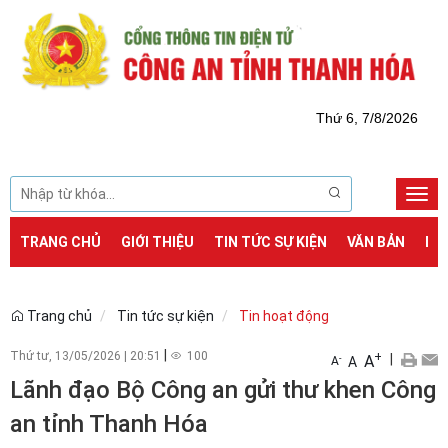
Thứ 6, 7/8/2026
Togg
navi
TRANG CHỦ
GIỚI THIỆU
TIN TỨC SỰ KIỆN
VĂN BẢN
DỊ
Trang chủ
Tin tức sự kiện
Tin hoạt động
|
Thứ tư, 13/05/2026
|
20:51
100
+
|
A
-
A
A
Lãnh đạo Bộ Công an gửi thư khen Công
an tỉnh Thanh Hóa