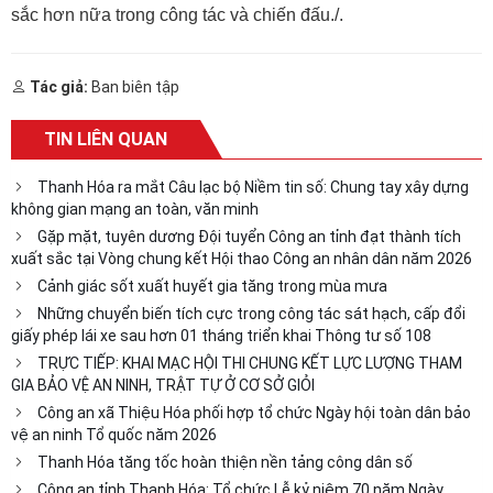
sắc hơn nữa trong công tác và chiến đấu./.
Tác giả:
Ban biên tập
TIN LIÊN QUAN
Thanh Hóa ra mắt Câu lạc bộ Niềm tin số: Chung tay xây dựng
không gian mạng an toàn, văn minh
Gặp mặt, tuyên dương Đội tuyển Công an tỉnh đạt thành tích
xuất sắc tại Vòng chung kết Hội thao Công an nhân dân năm 2026
Cảnh giác sốt xuất huyết gia tăng trong mùa mưa
Những chuyển biến tích cực trong công tác sát hạch, cấp đổi
giấy phép lái xe sau hơn 01 tháng triển khai Thông tư số 108
TRỰC TIẾP: KHAI MẠC HỘI THI CHUNG KẾT LỰC LƯỢNG THAM
GIA BẢO VỆ AN NINH, TRẬT TỰ Ở CƠ SỞ GIỎI
Công an xã Thiệu Hóa phối hợp tổ chức Ngày hội toàn dân bảo
vệ an ninh Tổ quốc năm 2026
Thanh Hóa tăng tốc hoàn thiện nền tảng công dân số
Công an tỉnh Thanh Hóa: Tổ chức Lễ kỷ niệm 70 năm Ngày