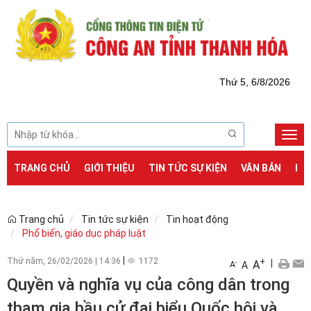
Thứ 5, 6/8/2026
Togg
navi
TRANG CHỦ
GIỚI THIỆU
TIN TỨC SỰ KIỆN
VĂN BẢN
DỊ
Trang chủ
Tin tức sự kiện
Tin hoạt động
Phổ biến, giáo dục pháp luật
|
Thứ năm, 26/02/2026
|
14:36
1172
+
|
A
-
A
A
Quyền và nghĩa vụ của công dân trong
tham gia bầu cử đại biểu Quốc hội và