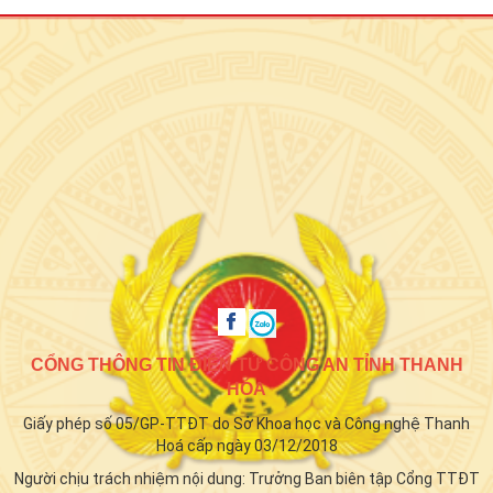
CỔNG THÔNG TIN ĐIỆN TỬ CÔNG AN TỈNH THANH
HÓA
Giấy phép số 05/GP-TTĐT do Sở Khoa học và Công nghệ Thanh
Hoá cấp ngày 03/12/2018
Người chịu trách nhiệm nội dung: Trưởng Ban biên tập Cổng TTĐT