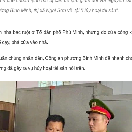
ịnh phê chuẩn lệnh bắt bị can để tạm giam đối với Nguyễn Đì
 Đề án 06
Phòng cháy chữa 
ng Bình Minh, thị xã Nghi Sơn về tội “Hủy hoại tài sản”.
gày truyền thống lực lượng An ninh nhân dân (12/7/1946 - 12/7/2026
Tuyển dụng và đà
Chế độ chính sác
n nhà bác ruột ở Tổ dân phố Phú Minh, nhưng do cửa cổng 
Pháp chế
 cạy, phá cửa vào nhà.
Trật tự, an toàn g
a quần chúng nhân dân, Công an phường Bình Minh đã nhanh ch
Lĩnh vực khác
ng đã gây ra vụ hủy hoại tài sản nói trên.