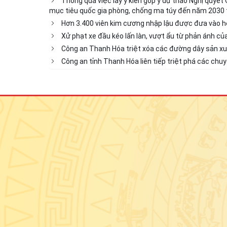
Thông qua việc lấy ý kiến góp ý dự thảo Nghị quyết
mục tiêu quốc gia phòng, chống ma túy đến năm 2030 t
Hơn 3.400 viên kim cương nhập lậu được đưa vào h
Xử phạt xe đầu kéo lấn làn, vượt ẩu từ phản ánh củ
Công an Thanh Hóa triệt xóa các đường dây sản xuấ
Công an tỉnh Thanh Hóa liên tiếp triệt phá các ch