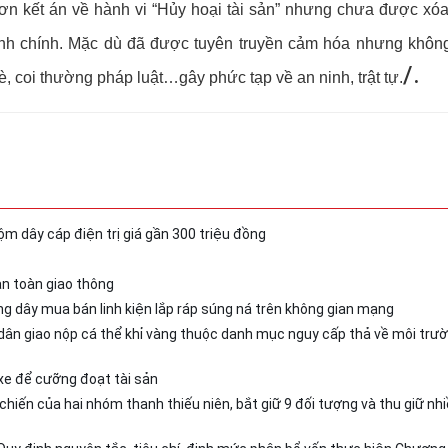
ơn kết án về hành vi “Hủy hoại tài sản” nhưng chưa được xóa 
nh chính. Mặc dù đã được tuyên truyền cảm hóa nhưng không
/.
hè, coi thường pháp luật…gây phức tạp về an ninh, trật tự.
rộm dây cáp điện trị giá gần 300 triệu đồng
an toàn giao thông
ng dây mua bán linh kiện lắp ráp súng ná trên không gian mạng
dân giao nộp cá thể khỉ vàng thuộc danh mục nguy cấp thả về môi trư
xe để cưỡng đoạt tài sản
hiến của hai nhóm thanh thiếu niên, bắt giữ 9 đối tượng và thu giữ nh