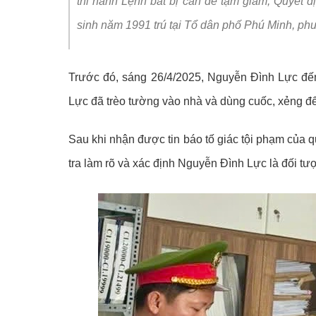
thi hành Lệnh bắt bị can để tạm giam, Quyết đ
Video clips
Chuyển đổi số và
sinh năm 1991 trú tại Tổ dân phố Phú Minh, phườ
Kỷ niệm 80 năm N
Trước đó, sáng 26/4/2025, Nguyễn Đình Lực đế
Lực đã trèo tường vào nhà và dùng cuốc, xẻng để
Sau khi nhận được tin báo tố giác tội phạm củ
tra làm rõ và xác định Nguyễn Đình Lực là đối tượ