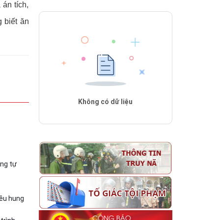
án tích,
 biết ăn
Không có dữ liệu
ờng tự
iều hung