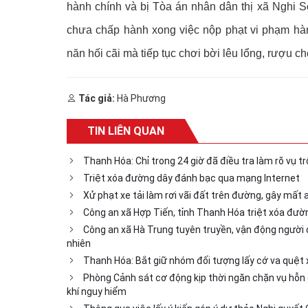
hành chính và bị Tòa án nhân dân thị xã Nghi S
chưa chấp hành xong việc nộp phạt vi phạm hà
năn hối cãi mà tiếp tục chơi bời lêu lổng, rượu c
Tác giả:
Hà Phương
TIN LIÊN QUAN
Thanh Hóa: Chỉ trong 24 giờ đã điều tra làm rõ vụ t
Triệt xóa đường dây đánh bạc qua mạng Internet
Xử phạt xe tải làm rơi vãi đất trên đường, gây mất 
Công an xã Hợp Tiến, tỉnh Thanh Hóa triệt xóa đườ
Công an xã Hà Trung tuyên truyền, vận động người 
nhiên
Thanh Hóa: Bắt giữ nhóm đối tượng lấy cớ va quệt 
Phòng Cảnh sát cơ động kịp thời ngăn chặn vụ hỗn c
khí nguy hiểm