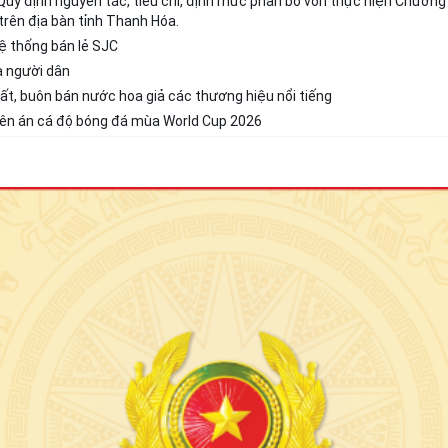
 Quy định nguyên tắc, tiêu chí, định mức phân bổ vốn thực hiện Chương 
rên địa bàn tỉnh Thanh Hóa.
ệ thống bán lẻ SJC
a người dân
t, buôn bán nước hoa giả các thương hiệu nổi tiếng
uyên án cá độ bóng đá mùa World Cup 2026