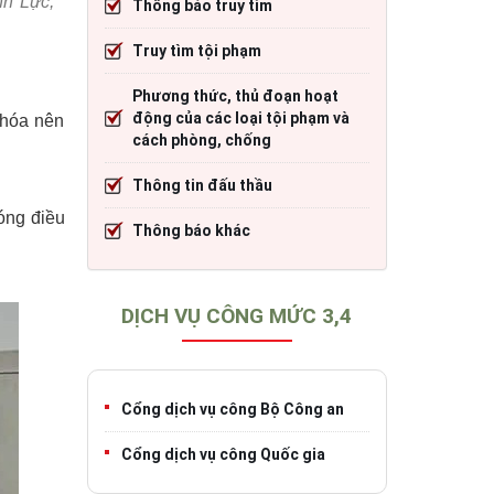
nh Lực,
Thông báo truy tìm
cháy
Thông tin đấu thầu
Trang TTĐT Cục CSGT đường bộ
Truy tìm tội phạm
)
o tạo
Thông báo khác
Trang TTĐT Sở Giao thông vận tải tỉnh 
Phương thức, thủ đoạn hoạt
h
Trang TTĐT Cục Đăng kiểm Việt Nam
động của các loại tội phạm và
khóa nên
cách phòng, chống
Thông tin đấu thầu
iao thông
óng điều
Thông báo khác
DỊCH VỤ CÔNG MỨC 3,4
Cổng dịch vụ công Bộ Công an
Cổng dịch vụ công Quốc gia