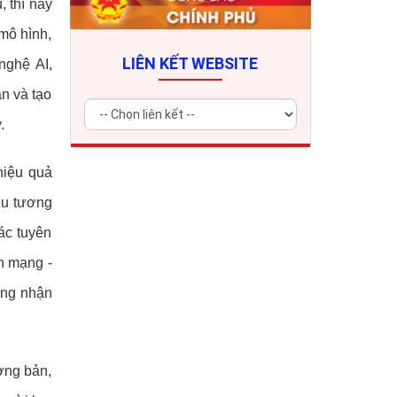
, thì nay
mô hình,
LIÊN KẾT WEBSITE
nghệ AI,
ận và tạo
.
hiệu quả
iệu tương
ác tuyên
n mạng -
ớng nhận
ưởng bản,