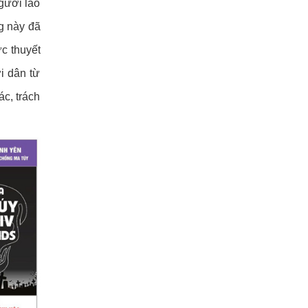
gười lao
g này đã
ức thuyết
i dân từ
ác, trách