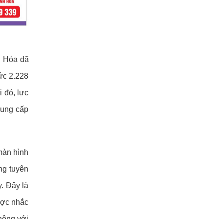
h Hóa đã
hức 2.228
i đó, lực
cung cấp
 màn hình
ng tuyên
. Đây là
ược nhắc
hông với