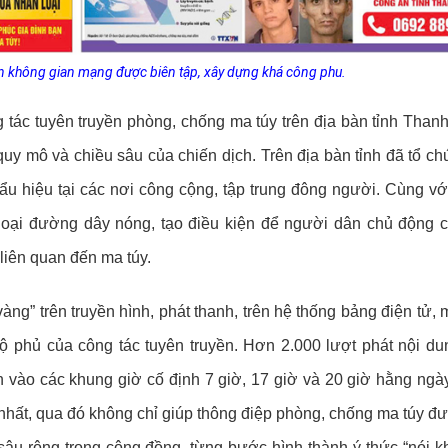
ên không gian mạng được biên tập, xây dựng khá công phu.
 tác tuyên truyền phòng, chống ma túy trên địa bàn tỉnh Than
quy mô và chiều sâu của chiến dịch. Trên địa bàn tỉnh đã tổ c
khẩu hiệu tại các nơi công cộng, tập trung đông người. Cùng vớ
hoại đường dây nóng, tạo điều kiện để người dân chủ động 
 liên quan đến ma túy.
àng” trên truyền hình, phát thanh, trên hệ thống bảng điện tử,
 phủ của công tác tuyên truyền. Hơn 2.000 lượt phát nội du
 vào các khung giờ cố định 7 giờ, 17 giờ và 20 giờ hằng ngày
 nhất, qua đó không chỉ giúp thông điệp phòng, chống ma túy đ
âu rộng trong cộng đồng, từng bước hình thành ý thức “nói k