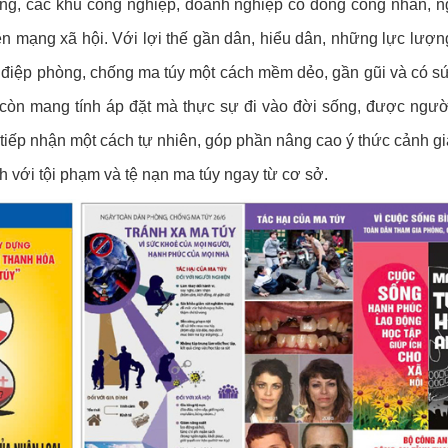
đồng, các khu công nghiệp, doanh nghiệp có đồng công nhân, n
 mạng xã hội. Với lợi thế gần dân, hiểu dân, những lực lượn
ng điệp phòng, chống ma túy một cách mềm dẻo, gần gũi và có s
 còn mang tính áp đặt mà thực sự đi vào đời sống, được ngườ
 tiếp nhận một cách tự nhiên, góp phần nâng cao ý thức cảnh gi
 với tội phạm và tệ nạn ma túy ngay từ cơ sở.