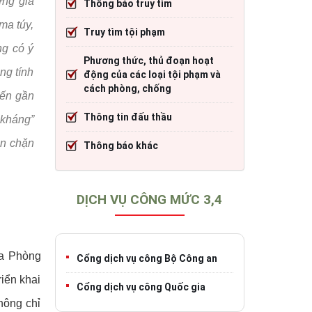
ừng gia
Thông báo truy tìm
cháy
Thông tin đấu thầu
Trang TTĐT Cục CSGT đường bộ
ma túy,
Truy tìm tội phạm
)
o tạo
Thông báo khác
Trang TTĐT Sở Giao thông vận tải tỉnh 
ng có ý
Phương thức, thủ đoạn hoạt
h
Trang TTĐT Cục Đăng kiểm Việt Nam
ng tính
động của các loại tội phạm và
cách phòng, chống
đến gần
Thông tin đấu thầu
 kháng”
iao thông
ăn chặn
Thông báo khác
DỊCH VỤ CÔNG MỨC 3,4
ua Phòng
Cổng dịch vụ công Bộ Công an
iển khai
Cổng dịch vụ công Quốc gia
hông chỉ