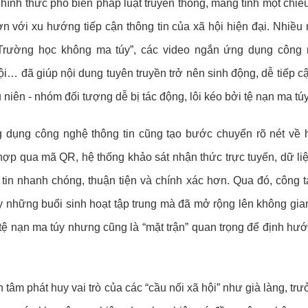
hình thức phổ biến pháp luật truyền thống, mang tính một chiều
 với xu hướng tiếp cận thông tin của xã hội hiện đại. Nhiều 
Trường học không ma túy”, các video ngắn ứng dụng công 
ội… đã giúp nội dung tuyên truyền trở nên sinh động, dễ tiếp c
 niên - nhóm đối tượng dễ bị tác động, lôi kéo bởi tệ nạn ma túy
 dụng công nghệ thông tin cũng tạo bước chuyển rõ nét về 
h hợp qua mã QR, hệ thống khảo sát nhận thức trực tuyến, dữ l
tin nhanh chóng, thuận tiện và chính xác hơn. Qua đó, công t
ay những buổi sinh hoạt tập trung mà đã mở rộng lên không gia
 tệ nạn ma túy nhưng cũng là “mặt trận” quan trọng để định hư
tâm phát huy vai trò của các “cầu nối xã hội” như già làng, tr