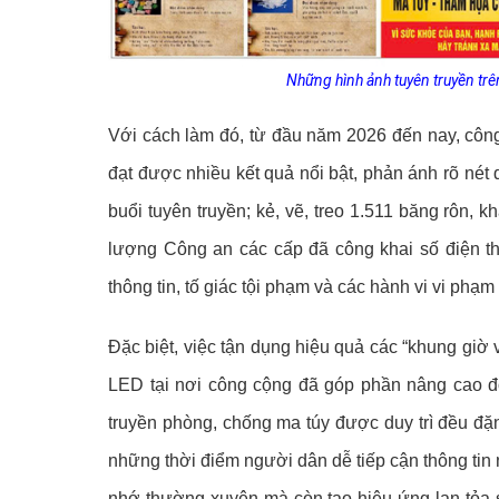
Những hình ảnh tuyên truyền tr
Với cách làm đó, từ đầu năm 2026 đến nay, công
đạt được nhiều kết quả nổi bật, phản ánh rõ nét 
buổi tuyên truyền; kẻ, vẽ, treo 1.511 băng rôn, 
lượng Công an các cấp đã công khai số điện t
thông tin, tố giác tội phạm và các hành vi vi phạm
Đặc biệt, việc tận dụng hiệu quả các “khung giờ v
LED tại nơi công cộng đã góp phần nâng cao độ
truyền phòng, chống ma túy được duy trì đều đặn
những thời điểm người dân dễ tiếp cận thông tin
nhớ thường xuyên mà còn tạo hiệu ứng lan tỏa s