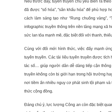
Nếu trước đây, tuyên truyền chủ yếu diễn ra theo 
đã được “số hóa”, “sân khấu hóa” để phù hợp hơn
cách làm sáng tạo như “Rung chuông vàng”, “
infographic truyền thông trên nền tảng mạng xã h
sức lan tỏa mạnh mẽ, đặc biệt đối với thanh, thiếu
Cùng với đổi mới hình thức, việc đẩy mạnh ứng
tuyên truyền. Các tài liệu tuyên truyền được tíc
tác số… giúp người dân dễ dàng tiếp cận thông 
truyền không còn bị giới hạn trong hội trường h
nơi tiềm ẩn nhiều nguy cơ phát sinh tội phạm và
thức cộng đồng.
Đáng chú ý, lực lượng Công an còn đặc biệt quan 