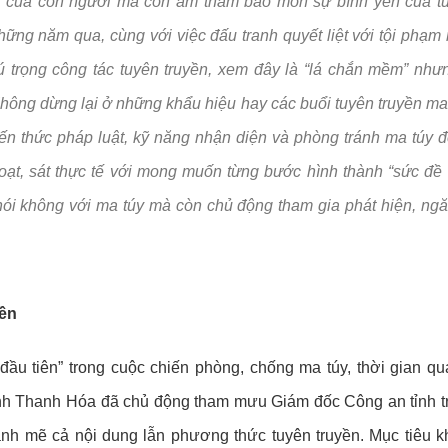
ai của con người mà còn âm thầm bào mòn sự bình yên của t
 Đề án 06
Phòng cháy chữa 
hững năm qua, cùng với việc đấu tranh quyết liệt với tội phạm 
gày truyền thống lực lượng An ninh nhân dân (12/7/1946 - 12/7/2026
Tuyển dụng và đà
 trọng công tác tuyên truyền, xem đây là “lá chắn mềm” như
Chế độ chính sác
Không dừng lại ở những khẩu hiệu hay các buổi tuyên truyền ma
Pháp chế
kiến thức pháp luật, kỹ năng nhận diện và phòng tránh ma túy 
oạt, sát thực tế với mong muốn từng bước hình thành “sức đề
Trật tự, an toàn g
nói không với ma túy mà còn chủ động tham gia phát hiện, ng
Lĩnh vực khác
yền
 đầu tiên” trong cuộc chiến phòng, chống ma túy, thời gian q
tỉnh Thanh Hóa đã chủ động tham mưu Giám đốc Công an tỉnh tr
nh mẽ cả nội dung lẫn phương thức tuyên truyền. Mục tiêu k