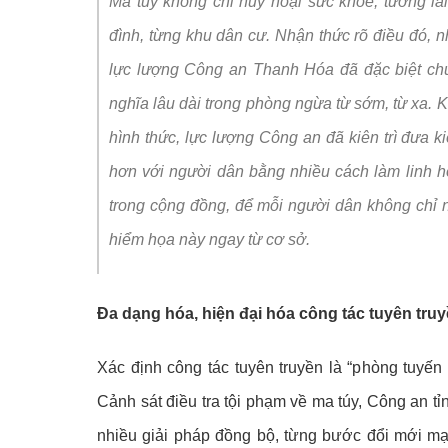
Ma túy không chỉ hủy hoại sức khỏe, tương l
Video clips
Chuyển đổi số và
đình, từng khu dân cư. Nhận thức rõ điều đó, n
Kỷ niệm 80 năm N
lực lượng Công an Thanh Hóa đã đặc biệt chú
nghĩa lâu dài trong phòng ngừa từ sớm, từ xa. 
hình thức, lực lượng Công an đã kiên trì đưa 
hơn với người dân bằng nhiều cách làm linh h
trong cộng đồng, để mỗi người dân không chỉ 
hiểm họa này ngay từ cơ sở.
Đa dạng hóa, hiện đại hóa công tác tuyên tru
Xác định công tác tuyên truyền là “phòng tuyến
Cảnh sát điều tra tội phạm về ma túy, Công an 
nhiều giải pháp đồng bộ, từng bước đổi mới mạ