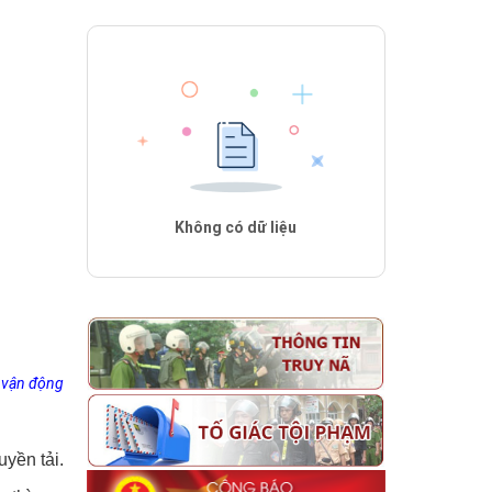
Không có dữ liệu
, vận động
yền tải.