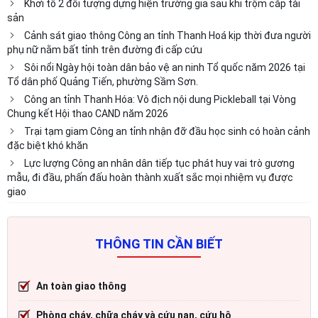
Khởi tố 2 đối tượng dựng hiện trường giả sau khi trộm cắp tài
sản
Cảnh sát giao thông Công an tỉnh Thanh Hoá kịp thời đưa người
phụ nữ nằm bất tỉnh trên đường đi cấp cứu
Sôi nổi Ngày hội toàn dân bảo vệ an ninh Tổ quốc năm 2026 tại
Tổ dân phố Quảng Tiến, phường Sầm Sơn.
Công an tỉnh Thanh Hóa: Vô địch nội dung Pickleball tại Vòng
Chung kết Hội thao CAND năm 2026
Trại tạm giam Công an tỉnh nhận đỡ đầu học sinh có hoàn cảnh
đặc biệt khó khăn
Lực lượng Công an nhân dân tiếp tục phát huy vai trò gương
mẫu, đi đầu, phấn đấu hoàn thành xuất sắc mọi nhiệm vụ được
giao
THÔNG TIN CẦN BIẾT
An toàn giao thông
Phòng cháy, chữa cháy và cứu nạn, cứu hộ