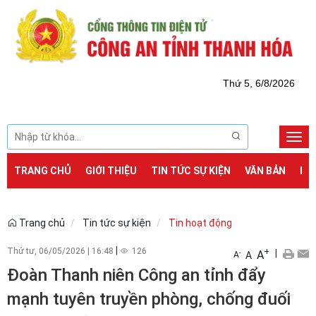
Thứ 5, 6/8/2026
Togg
navi
TRANG CHỦ
GIỚI THIỆU
TIN TỨC SỰ KIỆN
VĂN BẢN
DỊ
Trang chủ
Tin tức sự kiện
Tin hoạt động
|
Thứ tư, 06/05/2026
|
16:48
126
+
|
A
-
A
A
Đoàn Thanh niên Công an tỉnh đẩy
mạnh tuyên truyền phòng, chống đuối