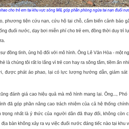
phao cho trẻ em tại khu vực sông Mã, góp phần phòng ngừa tai nạn đuối nư
ao, phương tiện cứu nạn, cứu hộ tại chỗ, cắm biển cảnh báo gắ
ng đuối nước, dạy bơi miễn phí cho trẻ em, đồng thời duy trì l
ra.
 sự đồng tình, ủng hộ đối với mô hình. Ông Lê Văn Hòa - một n
 là chúng tôi rất lo lắng vì trẻ con hay ra sông tắm, tiềm ẩn n
i, được phát áo phao, lại có lực lượng hướng dẫn, giám sát
ũng đánh giá cao hiệu quả mà mô hình mang lại. Ông..., Phó 
ình đã góp phần nâng cao trách nhiệm của cả hệ thống chính t
 trọng nhất là ý thức của người dân đã thay đổi, không còn 
ên địa bàn không xảy ra vụ việc đuối nước đáng tiếc nào tại khu 