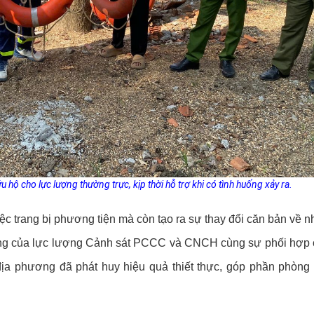
ộ cho lực lượng thường trực, kịp thời hỗ trợ khi có tình huống xảy ra.
iệc trang bị phương tiện mà còn tạo ra sự thay đổi căn bản về 
ộng của lực lượng Cảnh sát PCCC và CNCH cùng sự phối hợp 
ịa phương đã phát huy hiệu quả thiết thực, góp phần phòng