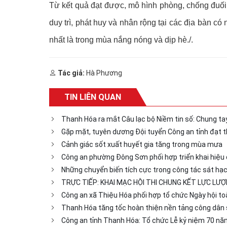
Từ kết quả đạt được, mô hình phòng, chống đuối 
duy trì, phát huy và nhân rộng tại các địa bàn 
nhất là trong mùa nắng nóng và dịp hè./.
Tác giả:
Hà Phương
TIN LIÊN QUAN
Thanh Hóa ra mắt Câu lạc bộ Niềm tin số: Chung ta
Gặp mặt, tuyên dương Đội tuyển Công an tỉnh đạt t
Cảnh giác sốt xuất huyết gia tăng trong mùa mưa
Công an phường Đông Sơn phối hợp triển khai hiệu 
Những chuyển biến tích cực trong công tác sát hạch
TRỰC TIẾP: KHAI MẠC HỘI THI CHUNG KẾT LỰC LƯỢ
Công an xã Thiệu Hóa phối hợp tổ chức Ngày hội t
Thanh Hóa tăng tốc hoàn thiện nền tảng công dân
Công an tỉnh Thanh Hóa: Tổ chức Lễ kỷ niệm 70 năm