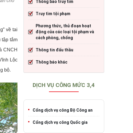
oàn cho
Thông báo truy tìm
cháy
Thông tin đấu thầu
Trang TTĐT Cục CSGT đường bộ
Truy tìm tội phạm
)
o tạo
Thông báo khác
Trang TTĐT Sở Giao thông vận tải tỉnh 
Phương thức, thủ đoạn hoạt
h
Trang TTĐT Cục Đăng kiểm Việt Nam
” về tai
động của các loại tội phạm và
cách phòng, chống
ụ tập tắm
 và CNCH
Thông tin đấu thầu
iao thông
Vĩnh Lộc
Thông báo khác
g bộ.
DỊCH VỤ CÔNG MỨC 3,4
Cổng dịch vụ công Bộ Công an
Cổng dịch vụ công Quốc gia