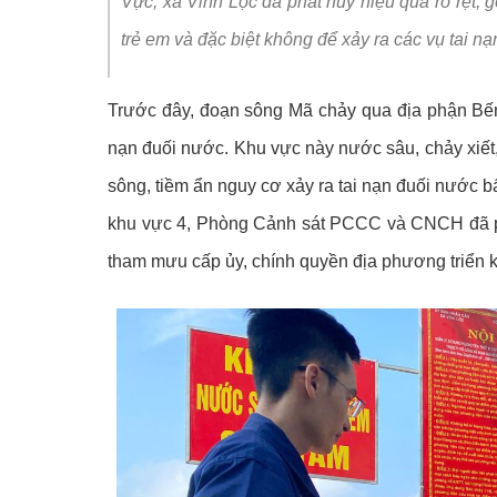
Vực, xã Vĩnh Lộc đã phát huy hiệu quả rõ rệt, 
Video clips
Chuyển đổi số và
trẻ em và đặc biệt không để xảy ra các vụ tai nạ
Kỷ niệm 80 năm N
Trước đây, đoạn sông Mã chảy qua địa phận Bến
nạn đuối nước. Khu vực này nước sâu, chảy xiết, 
sông, tiềm ẩn nguy cơ xảy ra tai nạn đuối nước 
khu vực 4, Phòng Cảnh sát PCCC và CNCH đã ph
tham mưu cấp ủy, chính quyền địa phương triển k