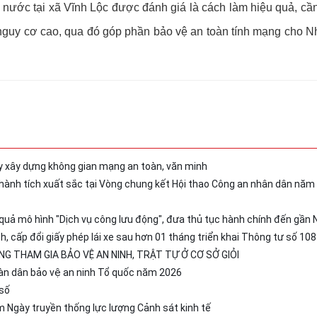
nước tại xã Vĩnh Lộc được đánh giá là cách làm hiệu quả, cần 
có nguy cơ cao, qua đó góp phần bảo vệ an toàn tính mạng cho N
y xây dựng không gian mạng an toàn, văn minh
hành tích xuất sắc tại Vòng chung kết Hội thao Công an nhân dân năm
quả mô hình "Dịch vụ công lưu động", đưa thủ tục hành chính đến gần
, cấp đổi giấy phép lái xe sau hơn 01 tháng triển khai Thông tư số 108
NG THAM GIA BẢO VỆ AN NINH, TRẬT TỰ Ở CƠ SỞ GIỎI
oàn dân bảo vệ an ninh Tổ quốc năm 2026
 số
 Ngày truyền thống lực lượng Cảnh sát kinh tế