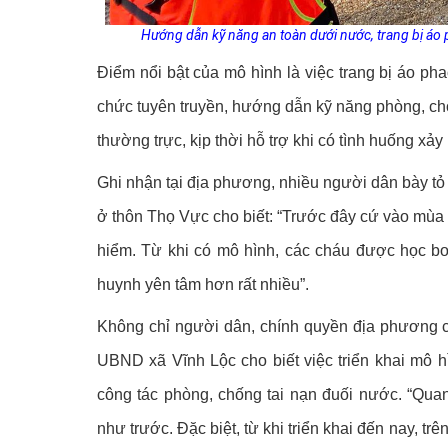
Hướng dẫn kỹ năng an toàn dưới nước, trang bị áo 
Điểm nổi bật của mô hình là việc trang bị áo ph
chức tuyên truyền, hướng dẫn kỹ năng phòng, chố
thường trực, kịp thời hỗ trợ khi có tình huống xảy 
Ghi nhận tại địa phương, nhiều người dân bày tỏ
ở thôn Thọ Vực cho biết: “Trước đây cứ vào mùa hè
hiểm. Từ khi có mô hình, các cháu được học bơ
huynh yên tâm hơn rất nhiều”.
Không chỉ người dân, chính quyền địa phương c
UBND xã Vĩnh Lộc cho biết việc triển khai mô h
công tác phòng, chống tai nạn đuối nước. “Quan
như trước. Đặc biệt, từ khi triển khai đến nay, tr