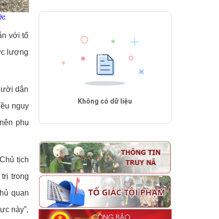
ớc.
n với tổ
ực lượng
gười dân
Không có dữ liệu
hiều nguy
 nên phụ
Chủ tịch
rị trong
chủ quan
vực này”,