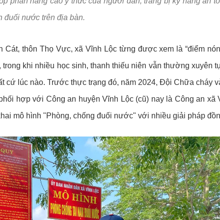
góp phần nâng cao ý thức của người dân, trang bị kỹ năng an t
 Đề án 06
Phòng cháy chữa 
n đuối nước trên địa bàn.
gày truyền thống lực lượng An ninh nhân dân (12/7/1946 - 12/7/2026
Tuyển dụng và đà
Chế độ chính sác
 Cát, thôn Thọ Vực, xã Vĩnh Lộc từng được xem là “điểm nóng
trong khi nhiều học sinh, thanh thiếu niên vẫn thường xuyên t
Pháp chế
bất cứ lúc nào. Trước thực trạng đó, năm 2024, Đội Chữa cháy
Trật tự, an toàn g
ối hợp với Công an huyện Vĩnh Lộc (cũ) nay là Công an xã 
Lĩnh vực khác
hai mô hình "Phòng, chống đuối nước" với nhiều giải pháp đồn