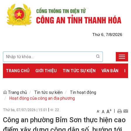
Thứ 6, 7/8/2026
Togg
navi
TRANG CHỦ
GIỚI THIỆU
TIN TỨC SỰ KIỆN
VĂN BẢN
DỊ
Trang chủ
Tin tức sự kiện
Tin hoạt động
Hoạt động của công an địa phương
|
Thứ ba, 07/07/2026
|
15:01
22
+
|
A
-
A
A
Công an phường Bỉm Sơn thực hiện cao
điểm xây dựng công dân số, hướng tới