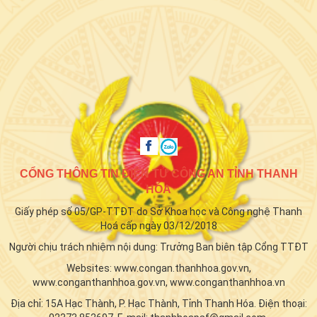
CỔNG THÔNG TIN ĐIỆN TỬ CÔNG AN TỈNH THANH
HÓA
Giấy phép số 05/GP-TTĐT do Sở Khoa học và Công nghệ Thanh
Hoá cấp ngày 03/12/2018
Người chịu trách nhiệm nội dung: Trưởng Ban biên tập Cổng TTĐT
Websites: www.congan.thanhhoa.gov.vn,
www.conganthanhhoa.gov.vn, www.conganthanhhoa.vn
Địa chỉ: 15A Hạc Thành, P. Hạc Thành, Tỉnh Thanh Hóa. Điện thoại: