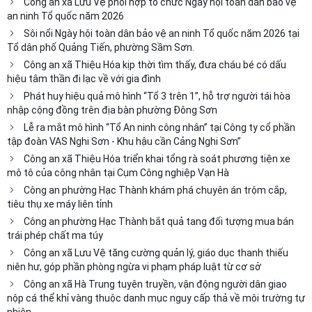
Công an xã Lưu Vệ phối hợp tổ chức Ngày hội toàn dân bảo vệ
an ninh Tổ quốc năm 2026
Sôi nổi Ngày hội toàn dân bảo vệ an ninh Tổ quốc năm 2026 tại
Tổ dân phố Quảng Tiến, phường Sầm Sơn.
Công an xã Thiệu Hóa kịp thời tìm thấy, đưa cháu bé có dấu
hiệu tâm thần đi lạc về với gia đình
Phát huy hiệu quả mô hình “Tổ 3 trên 1”, hỗ trợ người tái hòa
nhập cộng đồng trên địa bàn phường Đông Sơn
Lễ ra mắt mô hình “Tổ An ninh công nhân” tại Công ty cổ phần
tập đoàn VAS Nghi Sơn - Khu hậu cần Cảng Nghi Sơn”
Công an xã Thiệu Hóa triển khai tổng rà soát phương tiện xe
mô tô của công nhân tại Cụm Công nghiệp Vạn Hà
Công an phường Hạc Thành khám phá chuyên án trộm cắp,
tiêu thụ xe máy liên tỉnh
Công an phường Hạc Thành bắt quả tang đối tượng mua bán
trái phép chất ma túy
Công an xã Lưu Vệ tăng cường quản lý, giáo dục thanh thiếu
niên hư, góp phần phòng ngừa vi phạm pháp luật từ cơ sở
Công an xã Hà Trung tuyên truyền, vận động người dân giao
nộp cá thể khỉ vàng thuộc danh mục nguy cấp thả về môi trường tự
nhiên