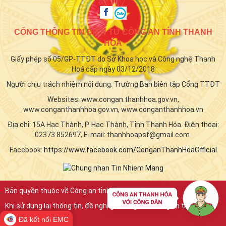
CỔNG THÔNG TIN ĐIỆN TỬ CÔNG AN TỈNH THANH
HÓA
Giấy phép số 05/GP-TTĐT do Sở Khoa học và Công nghệ Thanh
Hoá cấp ngày 03/12/2018
Người chịu trách nhiệm nội dung: Trưởng Ban biên tập Cổng TTĐT
Websites: www.congan.thanhhoa.gov.vn,
www.conganthanhhoa.gov.vn, www.conganthanhhoa.vn
Địa chỉ: 15A Hạc Thành, P. Hạc Thành, Tỉnh Thanh Hóa. Điện thoại:
02373 852697, E-mail: thanhhoapsf@gmail.com
Facebook:
https://www.facebook.com/ConganThanhHoaOfficial
Bản quyền thuộc về Công an tỉnh Thanh Hóa.
Khi sử dụng lại thông tin, đề nghị ghi rõ nguồn "Công an tỉnh Thanh
Hóa"
Đã kết nối EMC