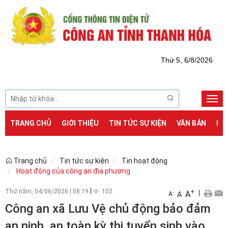
Thứ 5, 6/8/2026
Togg
navi
TRANG CHỦ
GIỚI THIỆU
TIN TỨC SỰ KIỆN
VĂN BẢN
DỊ
Trang chủ
Tin tức sự kiện
Tin hoạt động
Hoạt động của công an địa phương
|
Thứ năm, 04/06/2026
|
08:19
102
+
|
A
-
A
A
Công an xã Lưu Vệ chủ động bảo đảm
an ninh, an toàn kỳ thi tuyển sinh vào