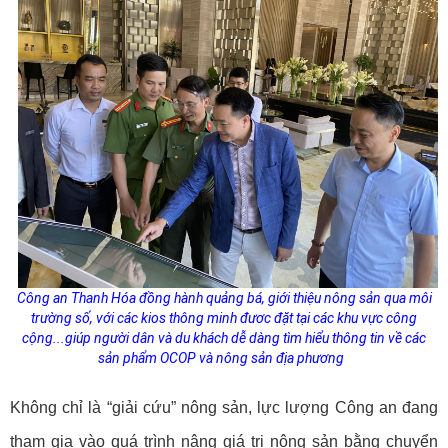
Công an Thanh Hóa đồng hành quảng bá, giới thiệu nông sản qua môi
trường số, với các kios thông minh đươc đặt tại các khu vực công
cộng...
giúp người dân và du khách dễ dàng tìm hiểu thông tin về các
sản phẩm OCOP và nông sản địa phương
Không chỉ là “giải cứu” nông sản, lực lượng Công an đang
tham gia vào quá trình nâng giá trị nông sản bằng chuyển