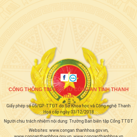
CỔNG THÔNG TIN ĐIỆN TỬ CÔNG AN TỈNH THANH
HÓA
Giấy phép số 05/GP-TTĐT do Sở Khoa học và Công nghệ Thanh
Hoá cấp ngày 03/12/2018
Người chịu trách nhiệm nội dung: Trưởng Ban biên tập Cổng TTĐT
Websites: www.congan.thanhhoa.gov.vn,
www.conganthanhhoa.gov.vn, www.conganthanhhoa.vn