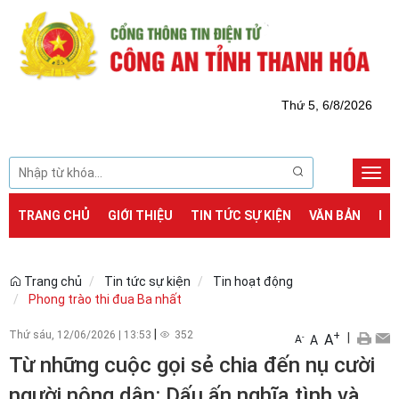
Thứ 5, 6/8/2026
Togg
navi
TRANG CHỦ
GIỚI THIỆU
TIN TỨC SỰ KIỆN
VĂN BẢN
DỊ
Trang chủ
Tin tức sự kiện
Tin hoạt động
Phong trào thi đua Ba nhất
|
Thứ sáu, 12/06/2026
|
13:53
352
+
|
A
-
A
A
Từ những cuộc gọi sẻ chia đến nụ cười
người nông dân: Dấu ấn nghĩa tình và