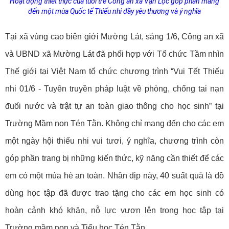
Hoạt động thiết thực của tuổi trẻ Công an xã Vạn Lộc góp phần mang
đến một mùa Quốc tế Thiếu nhi đầy yêu thương và ý nghĩa
Tại xã vùng cao biên giới Mường Lát, sáng 1/6, Công an xã
và UBND xã Mường Lát đã phối hợp với Tổ chức Tầm nhìn
Thế giới tại Việt Nam tổ chức chương trình “Vui Tết Thiếu
nhi 01/6 - Tuyên truyền pháp luật về phòng, chống tai nạn
đuối nước và trật tự an toàn giao thông cho học sinh” tại
Trường Mầm non Tén Tằn. Không chỉ mang đến cho các em
một ngày hội thiếu nhi vui tươi, ý nghĩa, chương trình còn
góp phần trang bị những kiến thức, kỹ năng cần thiết để các
em có một mùa hè an toàn. Nhân dịp này, 40 suất quà là đồ
dùng học tập đã được trao tặng cho các em học sinh có
hoàn cảnh khó khăn, nỗ lực vươn lên trong học tập tại
Trường mầm non và Tiểu học Tén Tằn.