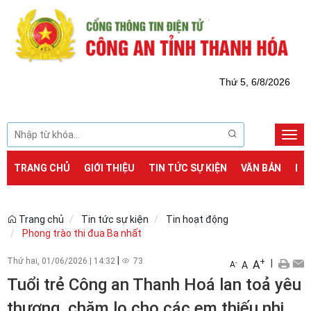
Thứ 5, 6/8/2026
Togg
navi
TRANG CHỦ
GIỚI THIỆU
TIN TỨC SỰ KIỆN
VĂN BẢN
DỊ
Trang chủ
Tin tức sự kiện
Tin hoạt động
Phong trào thi đua Ba nhất
|
Thứ hai, 01/06/2026
|
14:32
73
+
|
A
-
A
A
Tuổi trẻ Công an Thanh Hoá lan toả yêu
thương, chăm lo cho các em thiếu nhi