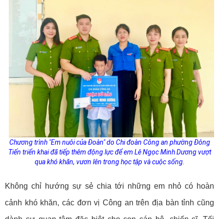
Chương trình "Em nuôi của Đoàn"
do Chi đoàn Công an phường Đông
Tiến triển khai đã
tiếp thêm động lực để e
m Lê Ngọc Minh Dương
vượt
qua khó khăn, vươn lên trong học tập và cuộc sống.
Không chỉ hướng sự sẻ chia tới những em nhỏ có hoàn
cảnh khó khăn, các đơn vị Công an trên địa bàn tỉnh cũng