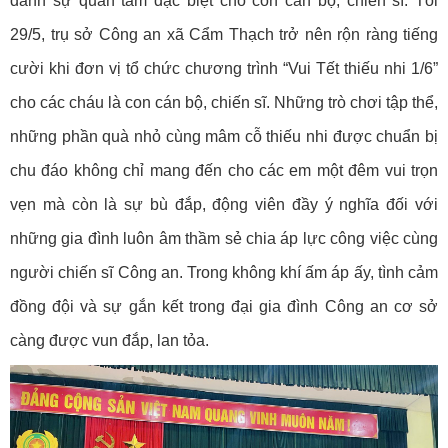
dành sự quan tâm đặc biệt cho con cán bộ, chiến sĩ. Tối
29/5, trụ sở Công an xã Cẩm Thạch trở nên rộn ràng tiếng
cười khi đơn vị tổ chức chương trình “Vui Tết thiếu nhi 1/6”
cho các cháu là con cán bộ, chiến sĩ. Những trò chơi tập thể,
những phần quà nhỏ cùng mâm cỗ thiếu nhi được chuẩn bị
chu đáo không chỉ mang đến cho các em một đêm vui trọn
vẹn mà còn là sự bù đắp, động viên đầy ý nghĩa đối với
những gia đình luôn âm thầm sẻ chia áp lực công việc cùng
người chiến sĩ Công an. Trong không khí ấm áp ấy, tình cảm
đồng đội và sự gắn kết trong đại gia đình Công an cơ sở
càng được vun đắp, lan tỏa.