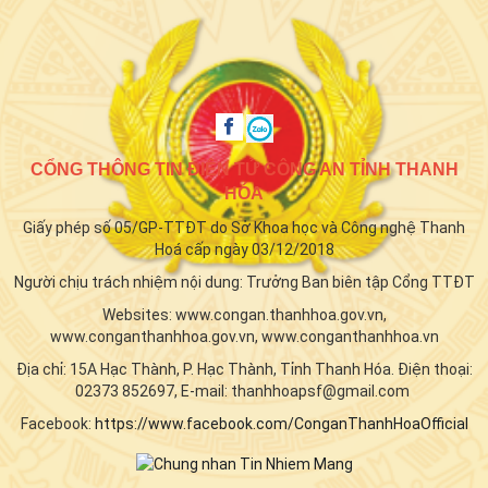
CỔNG THÔNG TIN ĐIỆN TỬ CÔNG AN TỈNH THANH
HÓA
Giấy phép số 05/GP-TTĐT do Sở Khoa học và Công nghệ Thanh
Hoá cấp ngày 03/12/2018
Người chịu trách nhiệm nội dung: Trưởng Ban biên tập Cổng TTĐT
Websites: www.congan.thanhhoa.gov.vn,
www.conganthanhhoa.gov.vn, www.conganthanhhoa.vn
Địa chỉ: 15A Hạc Thành, P. Hạc Thành, Tỉnh Thanh Hóa. Điện thoại:
02373 852697, E-mail: thanhhoapsf@gmail.com
Facebook:
https://www.facebook.com/ConganThanhHoaOfficial