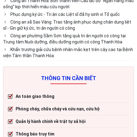
Công an Thanh Hóa: Bốn thành viên Câu lạc bộ “Ngân hàng máu
sống” kịp thời hiến máu cứu người
Phục dựng ký ức - Tri ân các Liệt sĩ đã hy sinh vì Tổ quốc
Công an xã Sao Vàng: Trao tặng ảnh phục dựng chân dung liệt
sĩ - Gìn giữ ký ức, tri ân người có công
Công an phường Sầm Sơn tặng quà tri ân người có công tại
Trung tâm Nuôi dưỡng, điều dưỡng người có công Thanh Hóa
Khẩn trương giải cứu bệnh nhân mắc kẹt trên cây cao tại Bệnh
viện Tâm thần Thanh Hóa
THÔNG TIN CẦN BIẾT
An toàn giao thông
Phòng cháy, chữa cháy và cứu nạn, cứu hộ
Quản lý hành chính về trật tự xã hội
Thông báo truy tìm