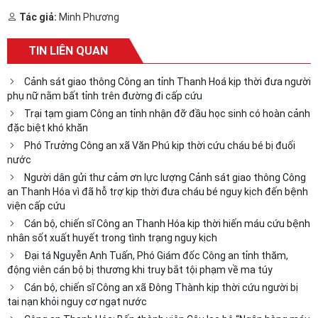
Tác giả:
Minh Phương
TIN LIÊN QUAN
Cảnh sát giao thông Công an tỉnh Thanh Hoá kịp thời đưa người
phụ nữ nằm bất tỉnh trên đường đi cấp cứu
Trại tạm giam Công an tỉnh nhận đỡ đầu học sinh có hoàn cảnh
đặc biệt khó khăn
Phó Trưởng Công an xã Văn Phú kịp thời cứu cháu bé bị đuối
nước
Người dân gửi thư cảm ơn lực lượng Cảnh sát giao thông Công
an Thanh Hóa vì đã hỗ trợ kịp thời đưa cháu bé nguy kịch đến bệnh
viện cấp cứu
Cán bộ, chiến sĩ Công an Thanh Hóa kịp thời hiến máu cứu bệnh
nhân sốt xuất huyết trong tình trạng nguy kịch
Đại tá Nguyễn Anh Tuấn, Phó Giám đốc Công an tỉnh thăm,
động viên cán bộ bị thương khi truy bắt tội phạm về ma túy
Cán bộ, chiến sĩ Công an xã Đông Thành kịp thời cứu người bị
tai nạn khỏi nguy cơ ngạt nước