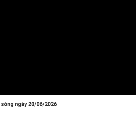
 Đề án 06
Phòng cháy chữa 
gày truyền thống lực lượng An ninh nhân dân (12/7/1946 - 12/7/2026
Tuyển dụng và đà
Chế độ chính sác
Pháp chế
Trật tự, an toàn g
Lĩnh vực khác
 sóng ngày 20/06/2026