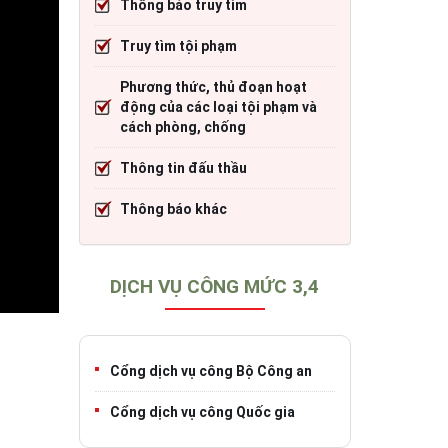
Thông báo truy tìm
cháy
Thông tin đấu thầu
Trang TTĐT Cục CSGT đường bộ
Truy tìm tội phạm
)
o tạo
Thông báo khác
Trang TTĐT Sở Giao thông vận tải tỉnh 
Phương thức, thủ đoạn hoạt
h
Trang TTĐT Cục Đăng kiểm Việt Nam
động của các loại tội phạm và
cách phòng, chống
Thông tin đấu thầu
iao thông
Thông báo khác
DỊCH VỤ CÔNG MỨC 3,4
Cổng dịch vụ công Bộ Công an
Cổng dịch vụ công Quốc gia