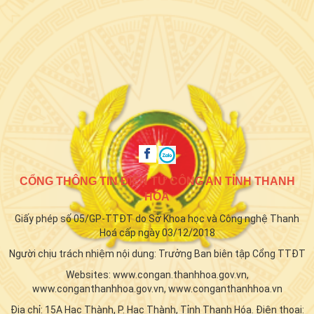
CỔNG THÔNG TIN ĐIỆN TỬ CÔNG AN TỈNH THANH
HÓA
Giấy phép số 05/GP-TTĐT do Sở Khoa học và Công nghệ Thanh
Hoá cấp ngày 03/12/2018
Người chịu trách nhiệm nội dung: Trưởng Ban biên tập Cổng TTĐT
Websites: www.congan.thanhhoa.gov.vn,
www.conganthanhhoa.gov.vn, www.conganthanhhoa.vn
Địa chỉ: 15A Hạc Thành, P. Hạc Thành, Tỉnh Thanh Hóa. Điện thoại: