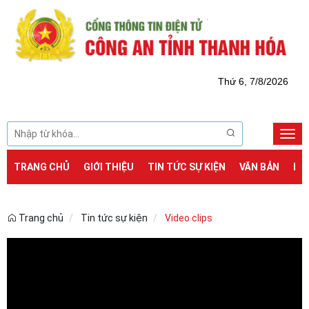
Thứ 6, 7/8/2026
Togg
navi
TRANG CHỦ
GIỚI THIỆU
TIN TỨC SỰ KIỆN
VĂN BẢN
DỊ
Trang chủ
Tin tức sự kiện
Video clips