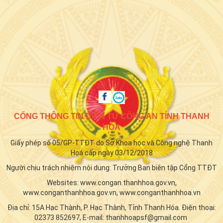
CỔNG THÔNG TIN ĐIỆN TỬ CÔNG AN TỈNH THANH
HÓA
Giấy phép số 05/GP-TTĐT do Sở Khoa học và Công nghệ Thanh
Hoá cấp ngày 03/12/2018
Người chịu trách nhiệm nội dung: Trưởng Ban biên tập Cổng TTĐT
Websites: www.congan.thanhhoa.gov.vn,
www.conganthanhhoa.gov.vn, www.conganthanhhoa.vn
Địa chỉ: 15A Hạc Thành, P. Hạc Thành, Tỉnh Thanh Hóa. Điện thoại:
02373 852697, E-mail: thanhhoapsf@gmail.com