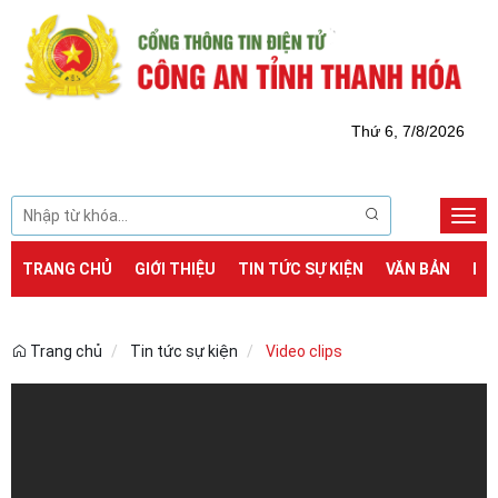
Thứ 6, 7/8/2026
Togg
navi
TRANG CHỦ
GIỚI THIỆU
TIN TỨC SỰ KIỆN
VĂN BẢN
DỊ
Trang chủ
Tin tức sự kiện
Video clips